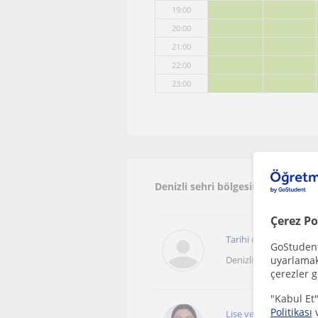
19:00
20:00
21:00
22:00
23:00
Denizli sehri bölgesinde ilginizi 
Çerez Po
Tarihi olayların derin
GoStudent,
Denizli Sehri
uyarlamak 
çerezler g
"Kabul Et"
Politikası
Lise ve Üniversite sına