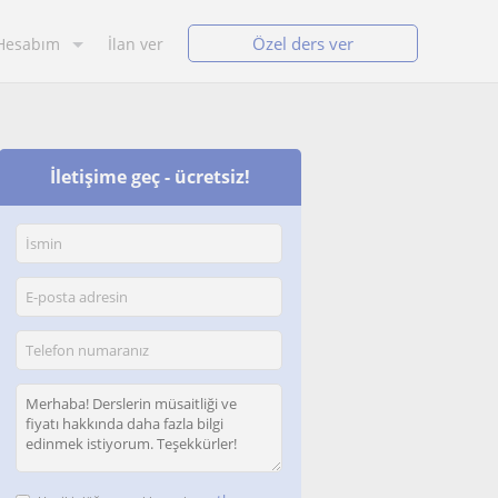
Özel ders ver
Hesabım
İlan ver
İletişime geç - ücretsiz!