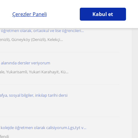
Çerezler Paneli
Kabul et
 öğretmen olarak, ortaokul ve lise öğrencileri...
nizli), Güneyköy (Denizli), Kelekçi...
ih alanında dersler veriyorum
le, Yukarisamli, Yukari Karahayit, Kü...
ya, sosyal bilgiler, inkılap tarihi dersi
e kolejde öğretmen olarak calisiyorum.Lgs,tyt v...
fendi