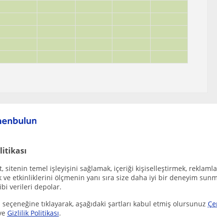
çekebilecek diğer Tarih öğretmenleri
litikası
liklerine beraber eğlenerek inmeye ne dersin?
 sitenin temel işleyişini sağlamak, içeriği kişiselleştirmek, reklamla
ve etkinliklerini ölçmenin yanı sıra size daha iyi bir deneyim sunm
ibi verileri depolar.
 seçeneğine tıklayarak, aşağıdaki şartları kabul etmiş olursunuz
Çe
ve
Gizlilik Politikası
.
vına hazırlanan öğrencilere yönelik özel tarih...