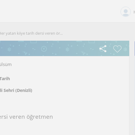
er yatan kiiye tarih dersi veren ör...
lsüm
Tarih
i Sehri (Denizli)
dersi veren öğretmen