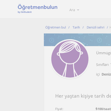
Ara
Öğretmen bul
Tarih
Denizli sehri
H
Ümmügü
Sınıfları
içi
Denizl
Her yaştan kişiye tarih 
Fiyat:
₺
100
/saat