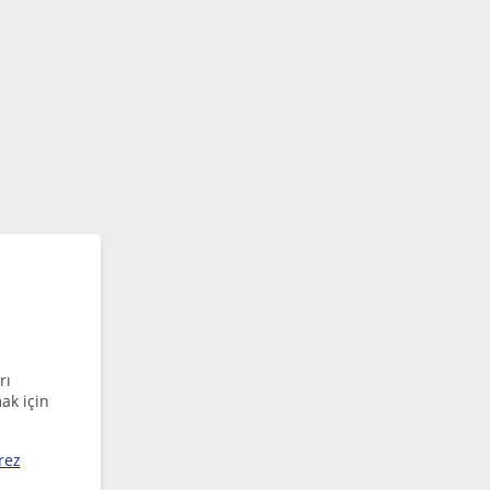
rı
ak için
rez