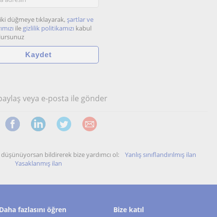
iki düğmeye tıklayarak,
şartlar ve
ımızı
ile
gizlilik politikamızı
kabul
lursunuz
 paylaş veya e-posta ile gönder
unu düşünüyorsan bildirerek bize yardımcı ol:
Yanlış sınıflandırılmış ilan
Yasaklanmış ilan
Daha fazlasını öğren
Bize katıl