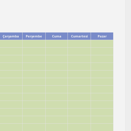
Çarşamba
Perşembe
Cuma
Cumartesi
Pazar