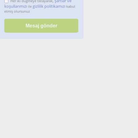
şartlar ve
Her iki düğmeye tıklayarak,
koşullarımızı
gizlilik politikamızı
ile
kabul
etmiş olursunuz