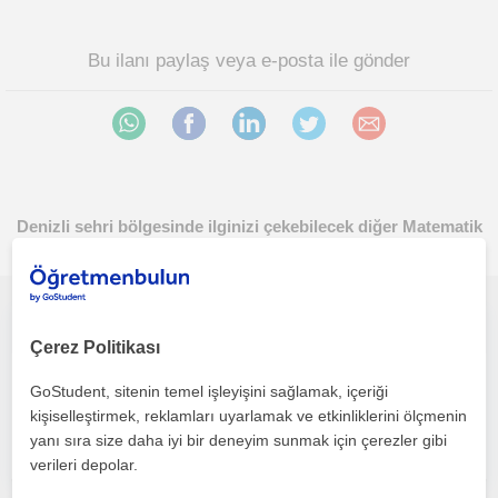
Bu ilanı paylaş veya e-posta ile gönder
Denizli sehri bölgesinde ilginizi çekebilecek diğer Matematik
öğretmenleri
Evet.. Kolay Bir Şekilde Matematik Öğrenelim
Çerez Politikası
Matematik
GoStudent, sitenin temel işleyişini sağlamak, içeriği
Denizli Sehri
kişiselleştirmek, reklamları uyarlamak ve etkinliklerini ölçmenin
yanı sıra size daha iyi bir deneyim sunmak için çerezler gibi
verileri depolar.