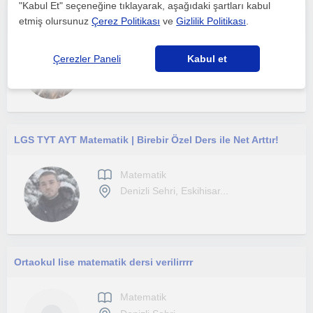
"Kabul Et" seçeneğine tıklayarak, aşağıdaki şartları kabul
Kimya Mühendisliği 3. Sınıfım. Matematik çözmekten de anlatmaktan da hep zevk aldım. TYT, AYT ve ortaokul matematiği anlatabilirim
etmiş olursunuz
Çerez Politikası
ve
Gizlilik Politikası
.
Matematik
Çerezler Paneli
Kabul et
Denizli Sehri
LGS TYT AYT Matematik | Birebir Özel Ders ile Net Arttır!
Matematik
Denizli Sehri, Eskihisar...
Ortaokul lise matematik dersi verilirrrr
Matematik