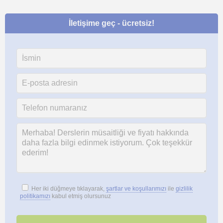
İletişime geç - ücretsiz!
Her iki düğmeye tıklayarak,
şartlar ve koşullarımızı
ile
gizlilik
politikamızı
kabul etmiş olursunuz