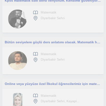
Kpss matematik özel dersi veriyorum. Kendime güveniyorum
Matematik
Diyarbakir Sehri
Bütün seviyelere güçlü ders anlatımı olacak. Matematik her zaman zevklidir.
Matematik
Diyarbakir Sehri
Online veya yüzyüze özel İlkokul öğrencilerimiz için matematik, türkçe, fen Bilgisi ve en kıymetlisi olan Kur'an'ı Kerim (tecvid, ezber ve dini bilgiler) dersleri verilir. İlk dersimiz ücretsizdir
Matematik
Diyarbakir Sehri, Kayapi...