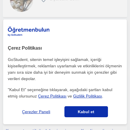
Derslerim genellikle ortaokul öğrencilerine yönelik. Öğretmeyi çok severim. Eğlenerek öğrettiğimden öğrencilerim sıkılmadan dinler
Matematik
Çerez Politikası
Diyarbakir Sehri
GoStudent, sitenin temel işleyişini sağlamak, içeriği
kişiselleştirmek, reklamları uyarlamak ve etkinliklerini ölçmenin
yanı sıra size daha iyi bir deneyim sunmak için çerezler gibi
verileri depolar.
ÖZEL MATEMATİK DERSİ (Kütüphane+deneme imkanı)
"Kabul Et" seçeneğine tıklayarak, aşağıdaki şartları kabul
Matematik
etmiş olursunuz
Çerez Politikası
ve
Gizlilik Politikası
.
Diyarbakir Sehri
(
2
)
Çerezler Paneli
Kabul et