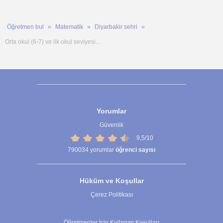
Öğretmen bul
Matematik
Diyarbakir sehri
Orta okul (6-7) ve ilk okul seviyesi...
Yorumlar
Güvenlik
9,5/10
790034
yorumlar
öğrenci sayısı
Hüküm ve Koşullar
Çerez Politikası
Çerez Ayarları
Öğretmenler İçin Kullanım Koşulları