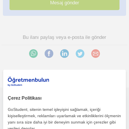
Bu ilanı paylaş veya e-posta ile gönder
İlgini çekebilecek diğer online Takviye öğretmenleri
Çerez Politikası
Yeni bir şeyler öğrenmek ister misiniz? Size yardımcı olmak için buradayım! Tek tuşla öğretmenin yanında haydi çalışalım!
GoStudent, sitenin temel işleyişini sağlamak, içeriği
kişiselleştirmek, reklamları uyarlamak ve etkinliklerini ölçmenin
Takviye
yanı sıra size daha iyi bir deneyim sunmak için çerezler gibi
Çevrimiçi dersler
verileri depolar.