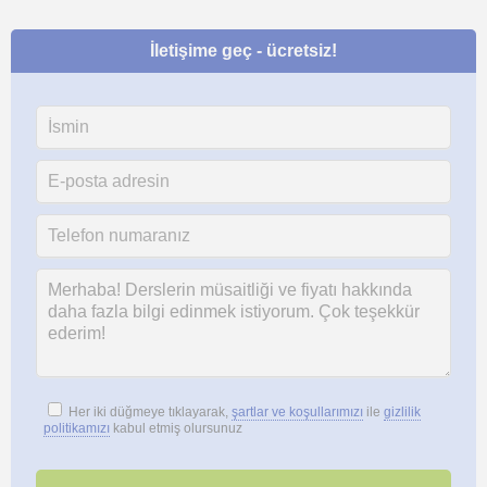
İletişime geç - ücretsiz!
Her iki düğmeye tıklayarak,
şartlar ve koşullarımızı
ile
gizlilik
politikamızı
kabul etmiş olursunuz