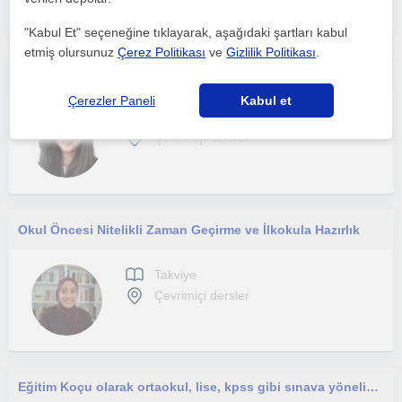
"Kabul Et" seçeneğine tıklayarak, aşağıdaki şartları kabul
etmiş olursunuz
Çerez Politikası
ve
Gizlilik Politikası
.
Psikolog Desteğiyle İlkokul Öğrencilerine Kişiye Özel Çevrim İçi Ders ve Ödev Desteği
Çerezler Paneli
Kabul et
Takviye
Çevrimiçi dersler
Okul Öncesi Nitelikli Zaman Geçirme ve İlkokula Hazırlık
Takviye
Çevrimiçi dersler
Eğitim Koçu olarak ortaokul, lise, kpss gibi sınava yönelik hazırlığa ihtiyaç duyan öğrencilere rehberlik ediyorum.