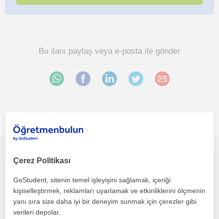
Bu ilanı paylaş veya e-posta ile gönder
İlgini çekebilecek diğer online Cografya öğretmenleri
Bursa Uludağ Üniversitesi Mezunundan lise Coğrafya, ilköğretim derslerine destek öğretmeni
Çerez Politikası
GoStudent, sitenin temel işleyişini sağlamak, içeriği
Cografya
kişiselleştirmek, reklamları uyarlamak ve etkinliklerini ölçmenin
Çevrimiçi dersler
yanı sıra size daha iyi bir deneyim sunmak için çerezler gibi
verileri depolar.