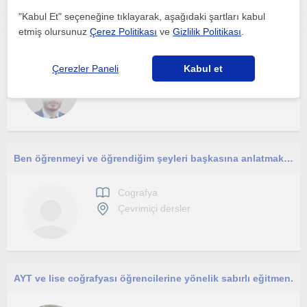
"Kabul Et" seçeneğine tıklayarak, aşağıdaki şartları kabul
etmiş olursunuz
Çerez Politikası
ve
Gizlilik Politikası
.
Kendimi, konuları ezberden uzak, neden-sonuç ilişkisi içinde yorumlayarak anlatan bir eğitimci olarak tanımlıyorum.
Çerezler Paneli
Kabul et
Cografya
Çevrimiçi dersler
Ben öğrenmeyi ve öğrendiğim şeyleri başkasına anlatmak konusunda cok heyecanlı biriyim. Derslerim ortaokul kademesine yönelik
Cografya
Çevrimiçi dersler
AYT ve lise coğrafyası öğrencilerine yönelik sabırlı eğitmen.