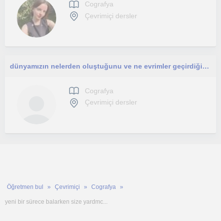
Cografya
Çevrimiçi dersler
dünyamızın nelerden oluştuğunu ve ne evrimler geçirdiğini öğrenmek ister misiniz işte coğrafya dersi ile bunu başaracaksınız
Cografya
Çevrimiçi dersler
Öğretmen bul
Çevrimiçi
Cografya
yeni bir sürece balarken size yardmc...