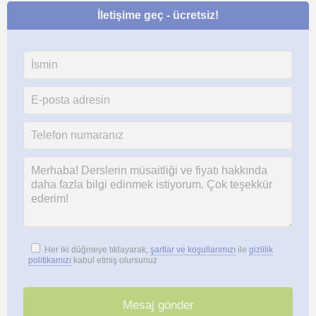
İletişime geç - ücretsiz!
Her iki düğmeye tıklayarak,
şartlar ve koşullarımızı
ile
gizlilik
politikamızı
kabul etmiş olursunuz