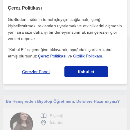
Çerez Politikası
GoStudent, sitenin temel işleyişini sağlamak, içeriği
Istanbul bölgesinde ilginizi çekebilecek diğer Biyoloji
kişiselleştirmek, reklamları uyarlamak ve etkinliklerini ölçmenin
öğretmenleri
yanı sıra size daha iyi bir deneyim sunmak için çerezler gibi
verileri depolar.
"Kabul Et" seçeneğine tıklayarak, aşağıdaki şartları kabul
İlkokul Ortaokul fen bilimleri lise biyoloji
etmiş olursunuz
Çerez Politikası
ve
Gizlilik Politikası
.
Biyoloji
Esenler (İstanbul), Asis...
Çerezler Paneli
Kabul et
Bir Hemşireden Biyoloji Öğretmeni. Derslere Hazır mıyııız?
Biyoloji
İstanbul