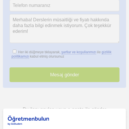
Her iki düğmeye tıklayarak,
şartlar ve koşullarımızı
ile
gizlilik
politikamızı
kabul etmiş olursunuz
Bu ilanı paylaş veya e-posta ile gönder