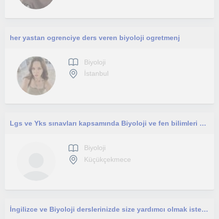
her yastan ogrenciye ders veren biyoloji ogretmenj
Biyoloji
İstanbul
Lgs ve Yks sınavları kapsamında Biyoloji ve fen bilimleri özel dersi verilir
Biyoloji
Küçükçekmece
İngilizce ve Biyoloji derslerinizde size yardımcı olmak isterim!