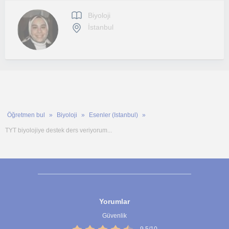
Biyoloji
İstanbul
Öğretmen bul
Biyoloji
Esenler (Istanbul)
TYT biyolojiye destek ders veriyorum...
Yorumlar
Güvenlik
9,5/10