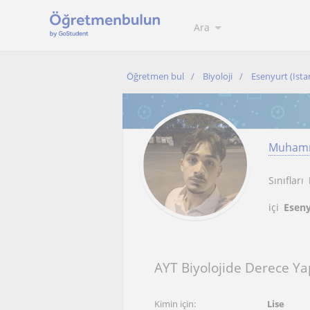
Ara
Öğretmen bul
Biyoloji
Esenyurt (Ista
Muhamm
Sınıfları
içi
Eseny
AYT Biyolojide Derece Y
Kimin için:
Lise