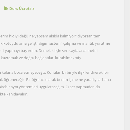
t
İlk Ders Ücretsiz
rim hiç iyi değil, ne yapsam akılda kalmıyor" diyorsan tam
ok kötüydü ama geliştirdiğim sistemli çalışma ve mantık yürütme
ye 1 yapmayı başardım. Demek ki işin sırrı sayfalarca metni
ı kavramak ve doğru bağlantıları kurabilmekmiş.
n kafana boca etmeyeceğiz. Konuları birbiriyle ilişkilendirerek, bir
arak öğreneceğiz. Bir öğrenci olarak benim işime ne yaradıysa, bana
 birebir aynı yöntemleri uygulatacağım. Ezber yapmadan da
ikte kanıtlayalım.