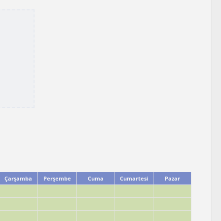
Çarşamba
Perşembe
Cuma
Cumartesi
Pazar