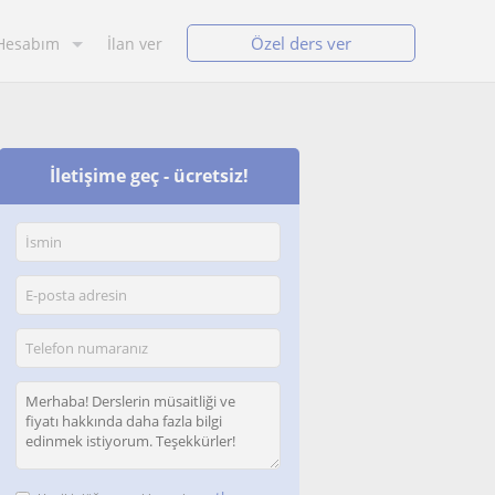
Özel ders ver
Hesabım
İlan ver
İletişime geç - ücretsiz!