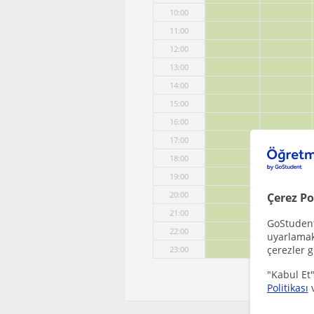
10:00
11:00
12:00
13:00
14:00
15:00
16:00
17:00
18:00
19:00
20:00
Çerez Po
21:00
GoStudent,
22:00
uyarlamak 
çerezler g
23:00
"Kabul Et"
Politikası