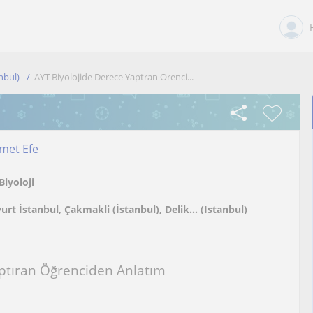
nbul)
AYT Biyolojide Derece Yaptran Örenci...
et Efe
Biyoloji
urt İstanbul, Çakmakli (İstanbul), Delik... (Istanbul)
aptıran Öğrenciden Anlatım