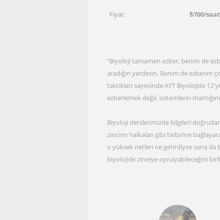
Fiyat:
₺
700
/saa
"Biyoloji tamamen ezber, benim de ezbe
aradığın yerdesin. Benim de ezberim ç
taktikleri sayesinde AYT Biyolojide 12'
ezberlemek değil, sistemlerin mantığın
Biyoloji derslerimizde bilgileri doğruda
zincirin halkaları gibi birbirine bağlay
o yüksek netleri ne getirdiyse sana da
biyolojide zirveye oynayabileceğini birl