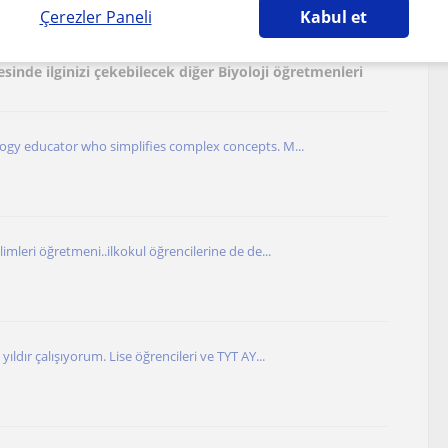
Çerezler Paneli
Kabul et
nbul), Deliklikaya, Hosdere, Karaagaç (Istanbul), Kiraç
esinde ilginizi çekebilecek diğer Biyoloji öğretmenleri
logy educator who simplifies complex concepts. M...
limleri öğretmeni..ilkokul öğrencilerine de de...
yıldır çalışıyorum. Lise öğrencileri ve TYT AY...