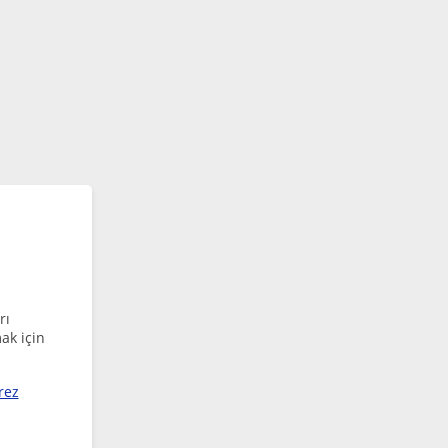
rı
ak için
rez