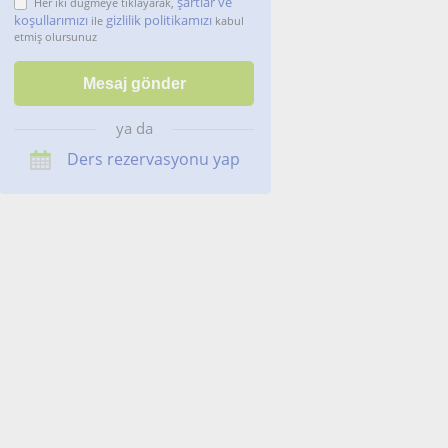
şartlar ve
Her iki düğmeye tıklayarak,
koşullarımızı
gizlilik politikamızı
ile
kabul
etmiş olursunuz
ya da
Ders rezervasyonu yap