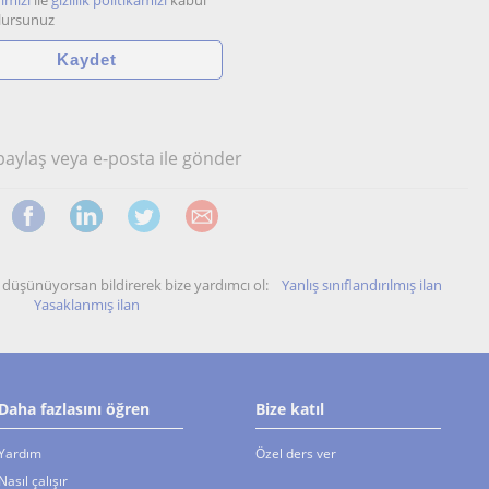
ımızı
ile
gizlilik politikamızı
kabul
lursunuz
 paylaş veya e-posta ile gönder
unu düşünüyorsan bildirerek bize yardımcı ol:
Yanlış sınıflandırılmış ilan
Yasaklanmış ilan
Daha fazlasını öğren
Bize katıl
Yardım
Özel ders ver
Nasıl çalışır