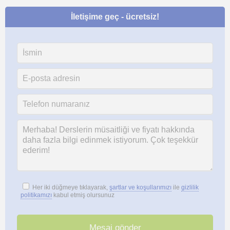
İletişime geç - ücretsiz!
Her iki düğmeye tıklayarak,
şartlar ve koşullarımızı
ile
gizlilik
politikamızı
kabul etmiş olursunuz