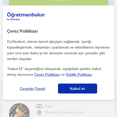
Bu ilanı paylaş veya e-posta ile gönder
Çerez Politikası
GoStudent, sitenin temel işleyişini sağlamak, içeriği
kişiselleştirmek, reklamları uyarlamak ve etkinliklerini ölçmenin
yanı sıra size daha iyi bir deneyim sunmak için çerezler gibi
verileri depolar.
"Kabul Et" seçeneğine tıklayarak, aşağıdaki şartları kabul
Istanbul bölgesinde ilginizi çekebilecek diğer Fizik
öğretmenleri
etmiş olursunuz
Çerez Politikası
ve
Gizlilik Politikası
.
Çerezler Paneli
Kabul et
Herkese Fizik Dersi (TYT-AYT-ARA SINIF)
Fizik
Esenyurt İstanbul, Avcil...