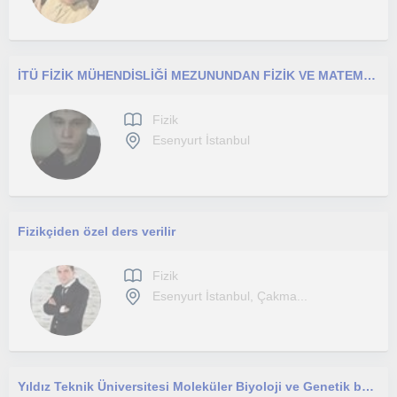
İTÜ FİZİK MÜHENDİSLİĞİ MEZUNUNDAN FİZİK VE MATEMATİK ÖZEL DERS
Fizik
Esenyurt İstanbul
Fizikçiden özel ders verilir
Fizik
Esenyurt İstanbul, Çakma...
Yıldız Teknik Üniversitesi Moleküler Biyoloji ve Genetik bölümü öğrencisiyim.