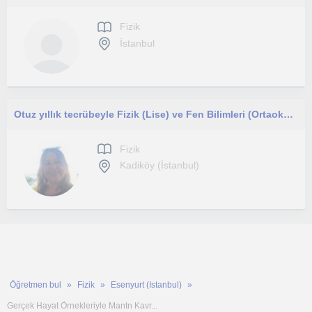
Fizik
İstanbul
Otuz yıllık tecrübeyle Fizik (Lise) ve Fen Bilimleri (Ortaokul) derslerinden STEAM modeliyle öğrenciye özel tasarım ders
Fizik
Kadiköy (İstanbul)
Öğretmen bul
Fizik
Esenyurt (Istanbul)
Gerçek Hayat Örnekleriyle Mantn Kavr...