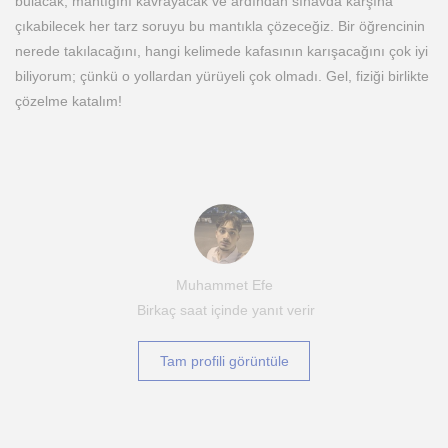
bulacak, mantığını kavrayacak ve ardından sınavda karşına
çıkabilecek her tarz soruyu bu mantıkla çözeceğiz. Bir öğrencinin
nerede takılacağını, hangi kelimede kafasının karışacağını çok iyi
biliyorum; çünkü o yollardan yürüyeli çok olmadı. Gel, fiziği birlikte
çözelme katalım!
Muhammet Efe
Birkaç saat içinde yanıt verir
Tam profili görüntüle