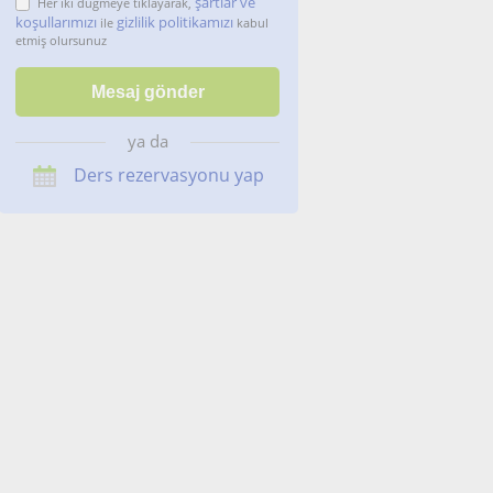
şartlar ve
Her iki düğmeye tıklayarak,
koşullarımızı
gizlilik politikamızı
ile
kabul
etmiş olursunuz
ya da
Ders rezervasyonu yap