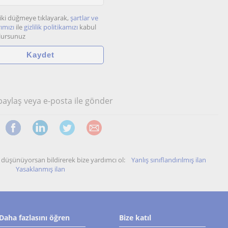
iki düğmeye tıklayarak,
şartlar ve
ımızı
ile
gizlilik politikamızı
kabul
lursunuz
 paylaş veya e-posta ile gönder
unu düşünüyorsan bildirerek bize yardımcı ol:
Yanlış sınıflandırılmış ilan
Yasaklanmış ilan
Daha fazlasını öğren
Bize katıl