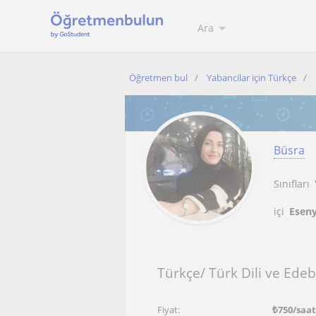
Ara
Öğretmen bul
Yabancilar için Türkçe
Büsra
Sınıfları
içi
Eseny
Türkçe/ Türk Dili ve Edeb
Fiyat:
₺
750
/saa