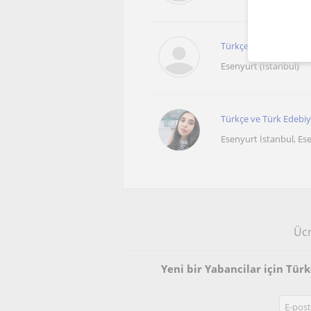
Türkçe öğretmeni Olar
Esenyurt (İstanbul)
Türkçe ve Türk Edebiya
Esenyurt İstanbul, Esen
Ücr
Yeni bir Yabancilar için Tür