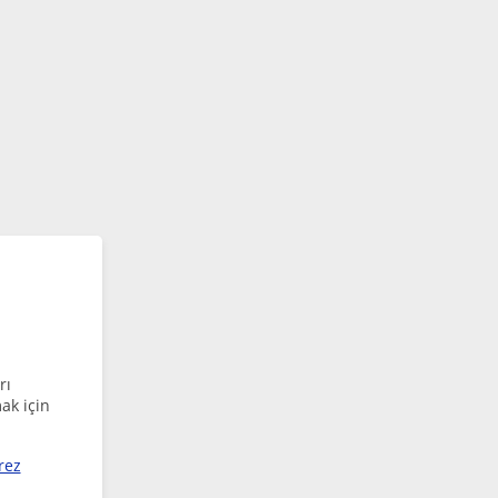
rı
ak için
rez