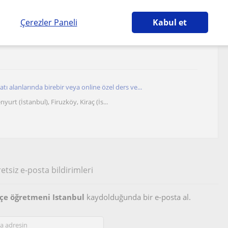
Çerezler Paneli
Kabul et
ak Eğitim Veriyorum. Eğitim koçu olarak Öğrencil...
tı alanlarında birebir veya online özel ders ve...
yurt (İstanbul), Firuzköy, Kiraç (İs...
etsiz e-posta bildirimleri
kçe öğretmeni Istanbul
kaydolduğunda bir e-posta al.