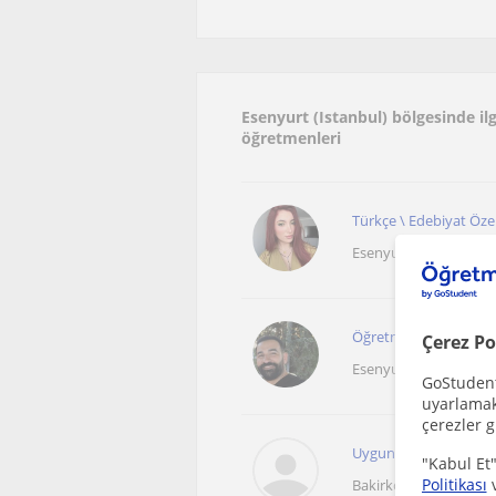
Esenyurt (Istanbul) bölgesinde ilg
öğretmenleri
Türkçe \ Edebiyat Özel 
Esenyurt (İstanbul), Fi
Öğretmeyi ilke edinmiş
Çerez Po
Esenyurt İstanbul
GoStudent,
uyarlamak 
çerezler g
Uygun fiyatlı Türkçe 
"Kabul Et"
Politikası
Bakirköy (İstanbul)