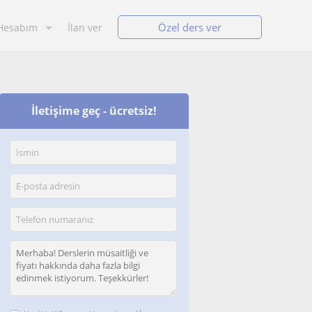
Özel ders ver
Hesabım
İlan ver
İletişime geç - ücretsiz!