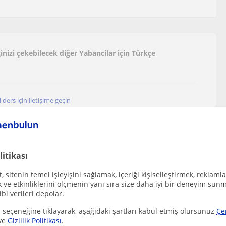
inizi çekebilecek diğer Yabancilar için Türkçe
ders için iletişime geçin
ruzköy, Kiraç (İstanbul), Yakuplu (İ...
,gelişimi rehber edinmiş bir eğitimci
litikası
 sitenin temel işleyişini sağlamak, içeriği kişiselleştirmek, reklamla
ve etkinliklerini ölçmenin yanı sıra size daha iyi bir deneyim sunm
ibi verileri depolar.
Öğretmeni, Eğitim Koçluğu
 seçeneğine tıklayarak, aşağıdaki şartları kabul etmiş olursunuz
Çe
ve
Gizlilik Politikası
.