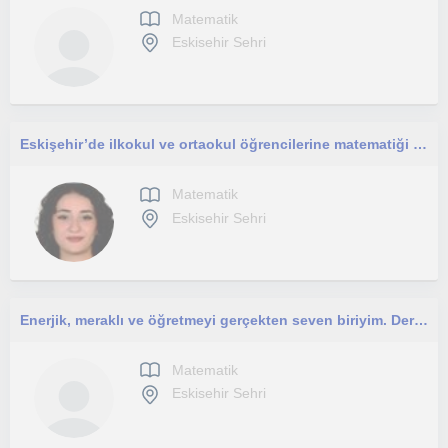
Matematik
Eskisehir Sehri
Eskişehir’de ilkokul ve ortaokul öğrencilerine matematiği sevdiren Endüstri Mühendisliği son sınıf öğrencisinden özel ders.
Matematik
Eskisehir Sehri
Enerjik, meraklı ve öğretmeyi gerçekten seven biriyim. Derslerim, öğrenmeye istekli olan herkese açıktır.
Matematik
Eskisehir Sehri