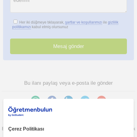
Her iki düğmeye tıklayarak,
şartlar ve koşullarımızı
ile
gizlilik
politikamızı
kabul etmiş olursunuz
Bu ilanı paylaş veya e-posta ile gönder
Çerez Politikası
Eskisehir sehri bölgesinde ilginizi çekebilecek diğer Matematik
öğretmenleri