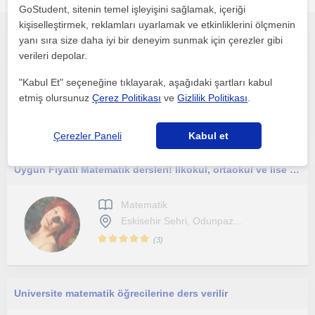
GoStudent, sitenin temel işleyişini sağlamak, içeriği
kişiselleştirmek, reklamları uyarlamak ve etkinliklerini ölçmenin
yanı sıra size daha iyi bir deneyim sunmak için çerezler gibi
Akademik desteğin yanında öğrencilerin sosyal ve kişisel gelişimlerini de önemsiyorum.
verileri depolar.
Matematik
"Kabul Et" seçeneğine tıklayarak, aşağıdaki şartları kabul
Eskisehir Sehri
etmiş olursunuz
Çerez Politikası
ve
Gizlilik Politikası
.
Çerezler Paneli
Kabul et
Uygun Fiyatli Matematik dersleri! İlkokul, ortaokul ve lise için
Matematik
Eskisehir Sehri, Odunpaz...
(
3
)
Universite matematik öğrecilerine ders verilir