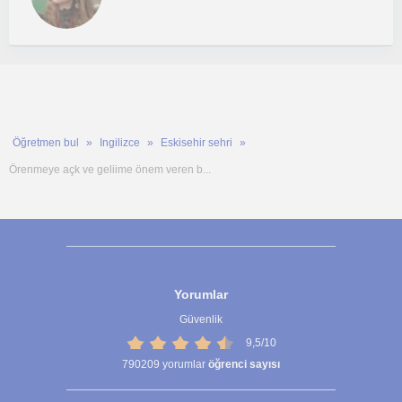
Öğretmen bul
Ingilizce
Eskisehir sehri
Örenmeye açk ve geliime önem veren b...
Yorumlar
Güvenlik
9,5/10
790209
yorumlar
öğrenci sayısı