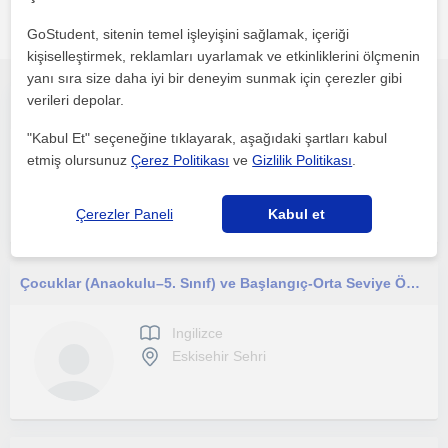
Eskisehir sehri bölgesinde ilginizi çekebilecek diğer Ingilizce
GoStudent, sitenin temel işleyişini sağlamak, içeriği
öğretmenleri
kişiselleştirmek, reklamları uyarlamak ve etkinliklerini ölçmenin
yanı sıra size daha iyi bir deneyim sunmak için çerezler gibi
verileri depolar.
Başkent Üniversitesi İngilizce Öğretmenliği mezunuyum.Okul öncesi ilkokul ortakkul ve lise düzeyi için ders veriyorum.
"Kabul Et" seçeneğine tıklayarak, aşağıdaki şartları kabul
Ingilizce
etmiş olursunuz
Çerez Politikası
ve
Gizlilik Politikası
.
Eskisehir Sehri, Karacas...
Çerezler Paneli
Kabul et
Çocuklar (Anaokulu–5. Sınıf) ve Başlangıç-Orta Seviye Öğrenciler İçin Eğlenceli İngilizce Dersleri
Ingilizce
Eskisehir Sehri