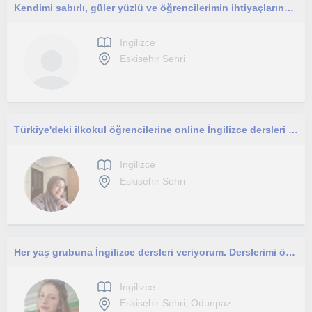
Kendimi sabırlı, güler yüzlü ve öğrencilerimin ihtiyaçlarına önem veren bir öğretmen olarak tanımlıyorum. Çocuklara ve yetişkinler
Ingilizce
Eskisehir Sehri
Türkiye'deki ilkokul öğrencilerine online İngilizce dersleri veren ve 1 yıllık İngilizce öğretmenliği deneyimine sahip öğretmen.
Ingilizce
Eskisehir Sehri
Her yaş grubuna İngilizce dersleri veriyorum. Derslerimi öğrencinin hedeflerine göre planlıyorum.
Ingilizce
Eskisehir Sehri, Odunpaz...