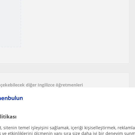
i çekebilecek diğer Ingilizce öğretmenleri
İngilizce Öğretmenliği mezunuyum.Okul öncesi ilk...
asehir, Odunpazari, Ortagazi Mahalles...
litikası
 sitenin temel işleyişini sağlamak, içeriği kişiselleştirmek, reklamla
ve etkinliklerini ölçmenin yanı sıra size daha iyi bir deneyim sunm