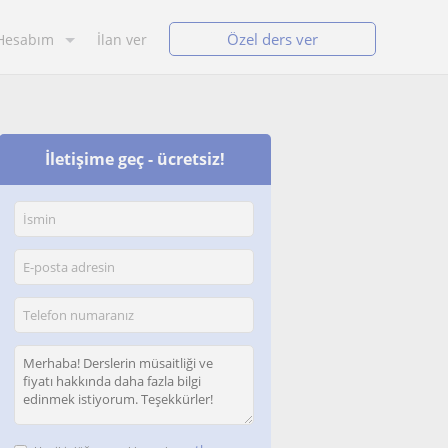
Özel ders ver
Hesabım
İlan ver
İletişime geç - ücretsiz!