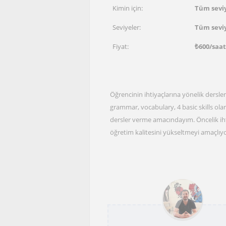
Kimin için:
Tüm sevi
Seviyeler:
Tüm sevi
Fiyat:
₺
600
/saat
Öğrencinin ihtiyaçlarına yönelik dersle
grammar, vocabulary, 4 basic skills o
dersler verme amacındayım. Öncelik iht
öğretim kalitesini yükseltmeyi amaçlı