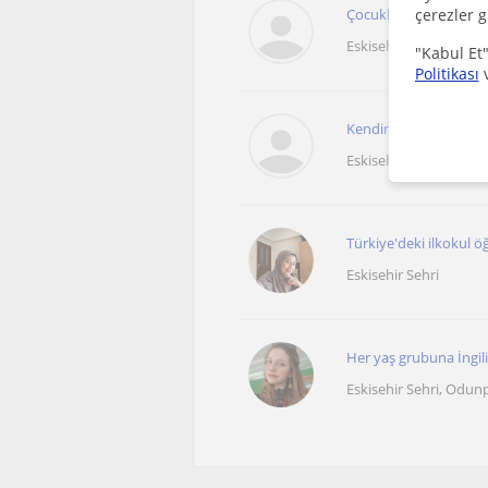
Çocuklar (Anaokulu–5. 
çerezler g
Eskisehir Sehri
"Kabul Et"
Politikası
Kendimi sabırlı, güler
Eskisehir Sehri
Türkiye'deki ilkokul öğ
Eskisehir Sehri
Her yaş grubuna İngili
Eskisehir Sehri, Odunp