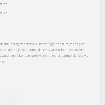
yeler
yeler
rde bulunacağımı belirtmek isterim. Öğrencinin ihtiyacına göre
larak adlandırdığımız; okuma, dinleme, yazma, konuşma üzerine
iyaçlara göre konu anlatımı ve tekrar gibi öğrenme teknikleriyle
yorum.