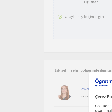
Oguzhan
Onaylanmış iletişim bilgileri
Eskisehir sehri bölgesinde ilginiz
Başkent Üniversitesi 
Eskisehir Sehri, Karac
Çerez Po
GoStudent,
uyarlamak 