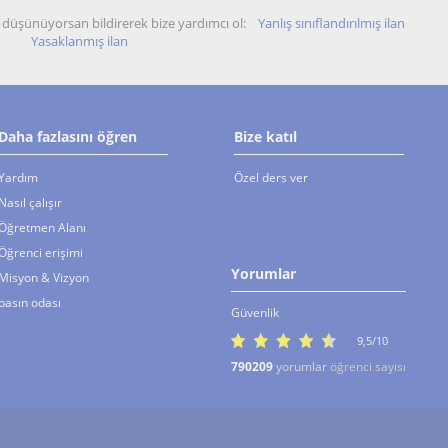
unu düşünüyorsan bildirerek bize yardımcı ol:
Yanlış sınıflandırılmış ilan
Yasaklanmış ilan
Daha fazlasını öğren
Bize katıl
Yardım
Özel ders ver
Nasıl çalışır
Öğretmen Alanı
Öğrenci erişimi
Yorumlar
Misyon & Vizyon
basın odası
Güvenlik
9,5/10
790209
yorumlar
öğrenci sayısı