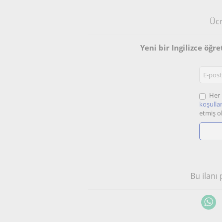
Ücr
Yeni bir Ingilizce öğr
Her 
koşullar
etmiş o
Bu ilanı