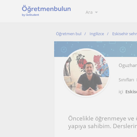
Ara
Öğretmen bul
Ingilizce
Eskisehir sehr
Oguzha
Sınıfları
içi
Eskis
Öncelikle öğrenmeye ve ö
yapıya sahibim. Dersleri