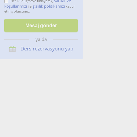
şartlar ve
Her iki düğmeye tıklayarak,
koşullarımızı
gizlilik politikamızı
ile
kabul
etmiş olursunuz
ya da
Ders rezervasyonu yap