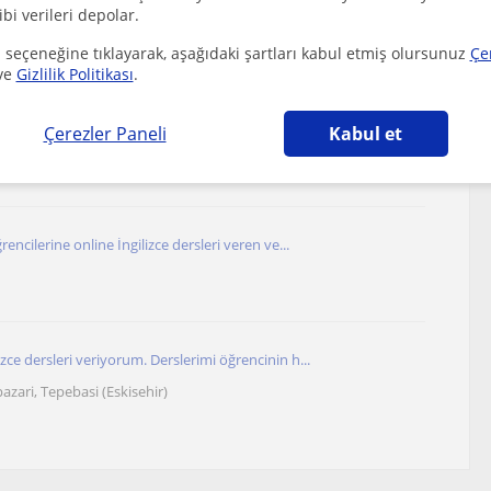
Sınıf) ve Başlangıç-Orta Seviye Öğrenciler İçin...
ibi verileri depolar.
 seçeneğine tıklayarak, aşağıdaki şartları kabul etmiş olursunuz
Çe
ve
Gizlilik Politikası
.
 yüzlü ve öğrencilerimin ihtiyaçlarına önem ver...
Çerezler Paneli
Kabul et
rencilerine online İngilizce dersleri veren ve...
zce dersleri veriyorum. Derslerimi öğrencinin h...
azari, Tepebasi (Eskisehir)