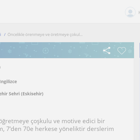
i
Öncelikle örenmeye ve öretmeye çokul...
n
Ingilizce
ehir Sehri (Eskisehir)
ğretmeye çoşkulu ve motive edici bir
m, 7’den 70e herkese yöneliktir derslerim