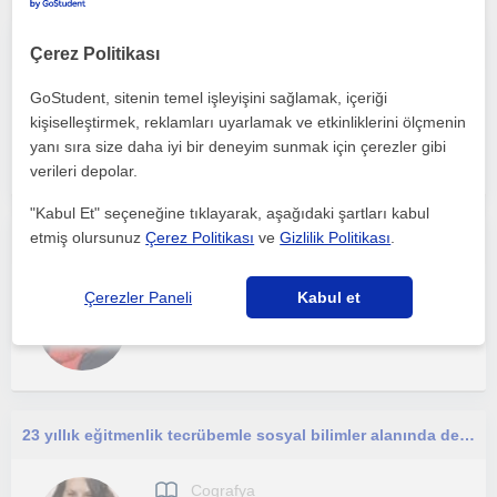
Lise Coğrafyası TYT-AYT/ Ortaokul Sosyal Bilgiler ve LGS Dersi
Çerez Politikası
GoStudent, sitenin temel işleyişini sağlamak, içeriği
Cografya
kişiselleştirmek, reklamları uyarlamak ve etkinliklerini ölçmenin
Eskisehir Sehri, Odunpaz...
yanı sıra size daha iyi bir deneyim sunmak için çerezler gibi
verileri depolar.
"Kabul Et" seçeneğine tıklayarak, aşağıdaki şartları kabul
etmiş olursunuz
Çerez Politikası
ve
Gizlilik Politikası
.
Sosyal bilgiler,Türkçe, tarih,coğrafya dersleri ve ilkokul ödev yardımı gibi konularda yardımcı olabilirim
Cografya
Çerezler Paneli
Kabul et
Eskisehir Sehri
23 yıllık eğitmenlik tecrübemle sosyal bilimler alanında dersler veriyorum.
Cografya