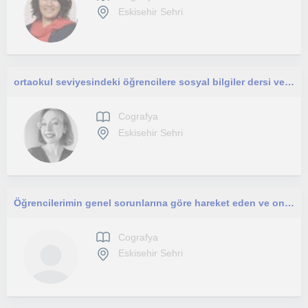
Eskisehir Sehri
ortaokul seviyesindeki öğrencilere sosyal bilgiler dersi veriyorum
Cografya
Eskisehir Sehri
Öğrencilerimin genel sorunlarına göre hareket eden ve onların anlayabileceği bir anlatı. Tercih ediyorum
Cografya
Eskisehir Sehri