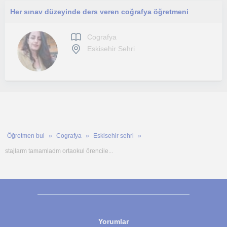
Her sınav düzeyinde ders veren coğrafya öğretmeni
Cografya
Eskisehir Sehri
Öğretmen bul
Cografya
Eskisehir sehri
stajlarm tamamladm ortaokul örencile...
Yorumlar