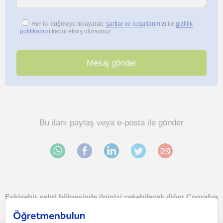
Her iki düğmeye tıklayarak,
şartlar ve koşullarımızı
ile
gizlilik
politikamızı
kabul etmiş olursunuz
Bu ilanı paylaş veya e-posta ile gönder
Eskisehir sehri bölgesinde ilginizi çekebilecek diğer Cografya
öğretmenleri