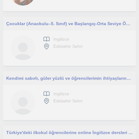
Çocuklar (Anaokulu–5. Sınıf) ve Başlangıç-Orta Seviye Öğrenciler İçin Eğlenceli İngilizce Dersleri
Ingilizce
Eskisehir Sehri
Kendimi sabırlı, güler yüzlü ve öğrencilerimin ihtiyaçlarına önem veren bir öğretmen olarak tanımlıyorum. Çocuklara ve yetişkinler
Ingilizce
Eskisehir Sehri
Türkiye'deki ilkokul öğrencilerine online İngilizce dersleri veren ve 1 yıllık İngilizce öğretmenliği deneyimine sahip öğretmen.