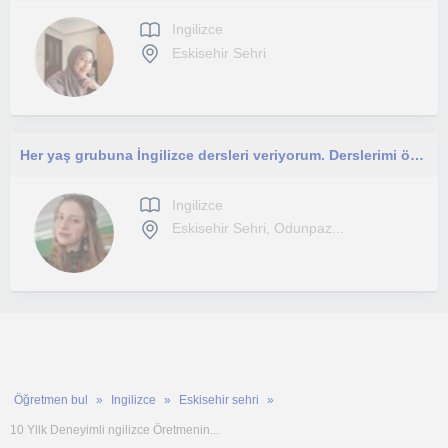
Ingilizce
Eskisehir Sehri
Her yaş grubuna İngilizce dersleri veriyorum. Derslerimi öğrencinin hedeflerine göre planlıyorum.
Ingilizce
Eskisehir Sehri, Odunpaz...
Öğretmen bul
Ingilizce
Eskisehir sehri
10 Yllk Deneyimli ngilizce Öretmenin...