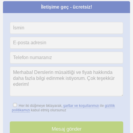
İletişime geç - ücretsiz!
Her iki düğmeye tıklayarak,
şartlar ve koşullarımızı
ile
gizlilik
politikamızı
kabul etmiş olursunuz