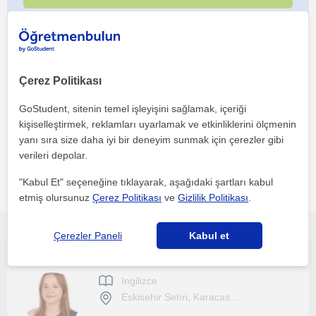
Bu ilanı paylaş veya e-posta ile gönder
Çerez Politikası
GoStudent, sitenin temel işleyişini sağlamak, içeriği
kişiselleştirmek, reklamları uyarlamak ve etkinliklerini ölçmenin
yanı sıra size daha iyi bir deneyim sunmak için çerezler gibi
verileri depolar.
Eskisehir sehri bölgesinde ilginizi çekebilecek diğer Ingilizce
"Kabul Et" seçeneğine tıklayarak, aşağıdaki şartları kabul
öğretmenleri
etmiş olursunuz
Çerez Politikası
ve
Gizlilik Politikası
.
Çerezler Paneli
Kabul et
Başkent Üniversitesi İngilizce Öğretmenliği mezunuyum.Okul öncesi ilkokul ortakkul ve lise düzeyi için ders veriyorum.
Ingilizce
Eskisehir Sehri, Karacas...