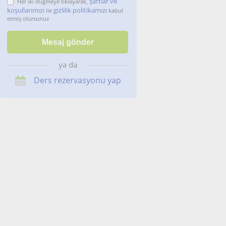
şartlar ve
Her iki düğmeye tıklayarak,
koşullarımızı
gizlilik politikamızı
ile
kabul
etmiş olursunuz
ya da
Ders rezervasyonu yap