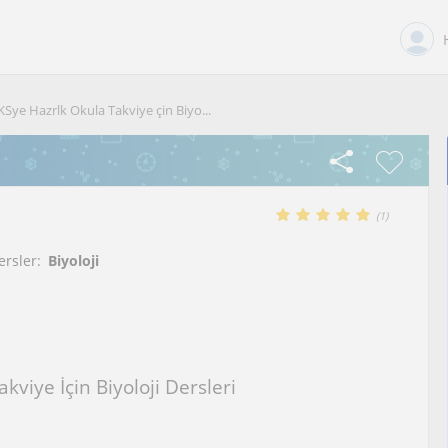
KSye Hazrlk Okula Takviye çin Biyo...
(
1
)
ersler:
Biyoloji
kviye İçin Biyoloji Dersleri