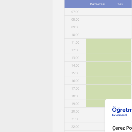
Pazartesi
Salı
07:00
08:00
09:00
10:00
11:00
12:00
13:00
14:00
15:00
16:00
17:00
18:00
19:00
20:00
21:00
22:00
Çerez Po