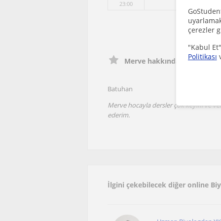
23:00
GoStudent,
uyarlamak 
çerezler g
"Kabul Et"
Politikası
Merve hakkında öğrenci yor
Batuhan
Merve hocayla dersler çok keyifli ve veri
ederim.
İlgini çekebilecek diğer online Bi