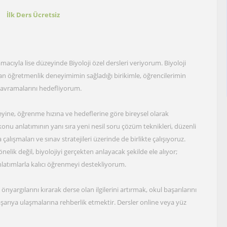
t
İlk Ders Ücretsiz
macıyla lise düzeyinde Biyoloji özel dersleri veriyorum. Biyoloji
nan öğretmenlik deneyimimin sağladığı birikimle, öğrencilerimin
kavramalarını hedefliyorum.
eyine, öğrenme hızına ve hedeflerine göre bireysel olarak
u anlatımının yanı sıra yeni nesil soru çözüm teknikleri, düzenli
lışmaları ve sınav stratejileri üzerinde de birlikte çalışıyoruz.
nelik değil, biyolojiyi gerçekten anlayacak şekilde ele alıyor;
latımlarla kalıcı öğrenmeyi destekliyorum.
nyargılarını kırarak derse olan ilgilerini artırmak, okul başarılarını
şarıya ulaşmalarına rehberlik etmektir. Dersler online veya yüz