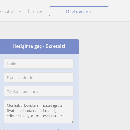
Özel ders ver
Hesabım
İlan ver
İletişime geç - ücretsiz!