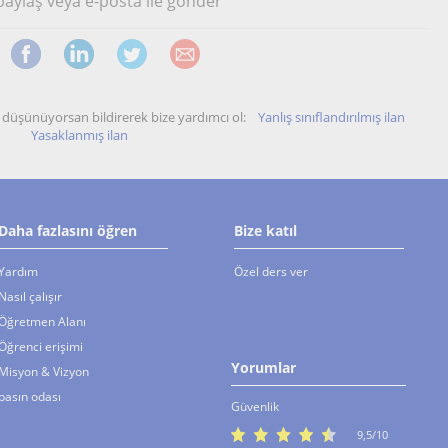
 paylaş veya e-posta ile gönder
unu düşünüyorsan bildirerek bize yardımcı ol:
Yanlış sınıflandırılmış ilan
Yasaklanmış ilan
Daha fazlasını öğren
Bize katıl
Yardım
Özel ders ver
Nasıl çalışır
Öğretmen Alanı
Öğrenci erişimi
Yorumlar
Misyon & Vizyon
basın odası
Güvenlik
9,5/10