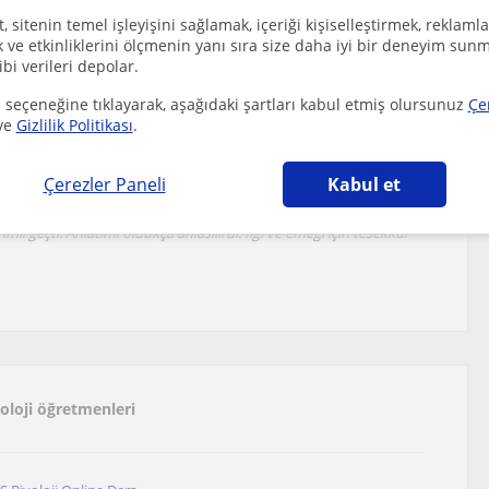
 sitenin temel işleyişini sağlamak, içeriği kişiselleştirmek, reklamla
ve etkinliklerini ölçmenin yanı sıra size daha iyi bir deneyim sunm
ibi verileri depolar.
 seçeneğine tıklayarak, aşağıdaki şartları kabul etmiş olursunuz
Çe
ve
Gizlilik Politikası
.
umları
Çerezler Paneli
Kabul et
mli geçti. Anlatimi oldukça anlasilirdi. Ilgi ve emegi için tesekkür
yoloji öğretmenleri