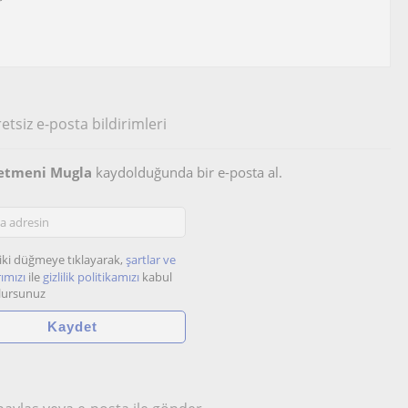
r
etsiz e-posta bildirimleri
ğretmeni Mugla
kaydolduğunda bir e-posta al.
iki düğmeye tıklayarak,
şartlar ve
ımızı
ile
gizlilik politikamızı
kabul
lursunuz