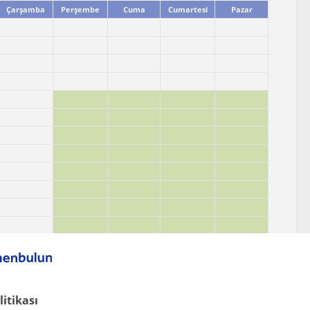
Çarşamba
Perşembe
Cuma
Cumartesi
Pazar
litikası