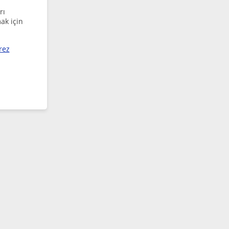
rı
ak için
rez