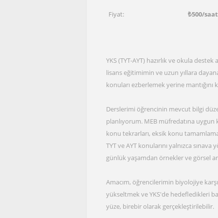
Fiyat:
₺
500
/saa
YKS (TYT-AYT) hazırlık ve okula destek a
lisans eğitimimin ve uzun yıllara daya
konuları ezberlemek yerine mantığını 
Derslerimi öğrencinin mevcut bilgi düz
planlıyorum. MEB müfredatına uygun kon
konu tekrarları, eksik konu tamamlama ça
TYT ve AYT konularını yalnızca sınava yö
günlük yaşamdan örnekler ve görsel an
Amacım, öğrencilerimin biyolojiye karşı ö
yükseltmek ve YKS'de hedefledikleri ba
yüze, birebir olarak gerçekleştirilebilir.