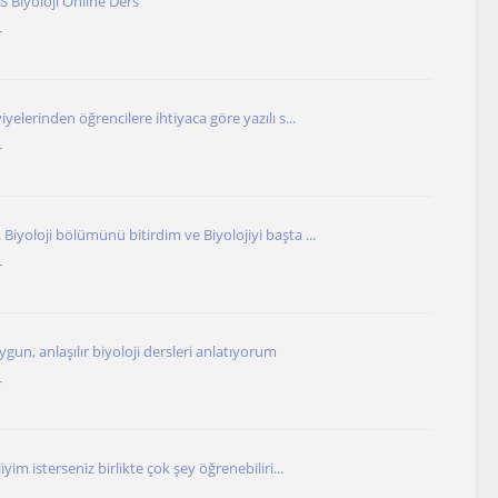
 Biyoloji Online Ders
r
iyelerinden öğrencilere ihtiyaca göre yazılı s...
r
Biyoloji bölümünü bitirdim ve Biyolojiyi başta ...
r
ygun, anlaşılır biyoloji dersleri anlatıyorum
r
iyim isterseniz birlikte çok şey öğrenebiliri...