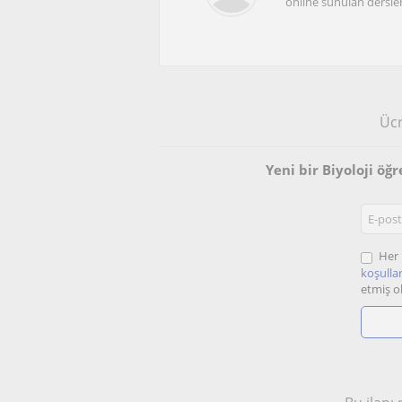
online sunulan dersle
Ücr
Yeni bir Biyoloji ö
Her 
koşullar
etmiş o