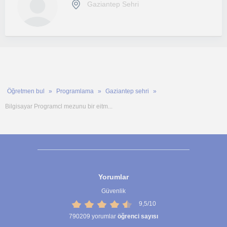
Gaziantep Sehri
Öğretmen bul
Programlama
Gaziantep sehri
Bilgisayar Programcl mezunu bir eitm...
Yorumlar
Güvenlik
9,5/10
790209
yorumlar
öğrenci sayısı