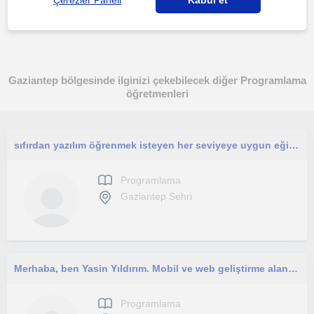
Çerezler Paneli
Kabul et
Gaziantep bölgesinde ilginizi çekebilecek diğer Programlama
öğretmenleri
sıfırdan yazılım öğrenmek isteyen her seviyeye uygun eğitimler
Programlama
Gaziantep Sehri
Merhaba, ben Yasin Yıldırım. Mobil ve web geliştirme alanlarında çalışıyorum. Flutter, Laravel, React, Node.js ve Python kullanara
Programlama