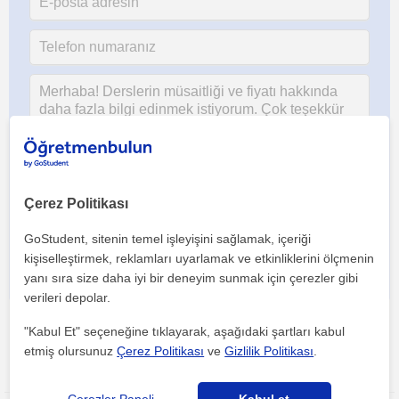
Her iki düğmeye tıklayarak,
şartlar ve koşullarımızı
ile
gizlilik
Çerez Politikası
politikamızı
kabul etmiş olursunuz
GoStudent, sitenin temel işleyişini sağlamak, içeriği
kişiselleştirmek, reklamları uyarlamak ve etkinliklerini ölçmenin
yanı sıra size daha iyi bir deneyim sunmak için çerezler gibi
verileri depolar.
"Kabul Et" seçeneğine tıklayarak, aşağıdaki şartları kabul
etmiş olursunuz
Çerez Politikası
ve
Gizlilik Politikası
.
Bu ilanı paylaş veya e-posta ile gönder