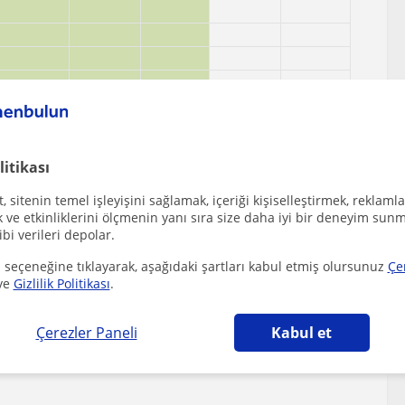
litikası
 sitenin temel işleyişini sağlamak, içeriği kişiselleştirmek, reklamla
ve etkinliklerini ölçmenin yanı sıra size daha iyi bir deneyim sunm
ibi verileri depolar.
hri, Osmanli (Gaziantep), Sehitkamil, Taslica
 seçeneğine tıklayarak, aşağıdaki şartları kabul etmiş olursunuz
Çe
) bölgesinde ilginizi çekebilecek diğer Matematik
ve
Gizlilik Politikası
.
Çerezler Paneli
Kabul et
 ders veren matematik öğretmeni