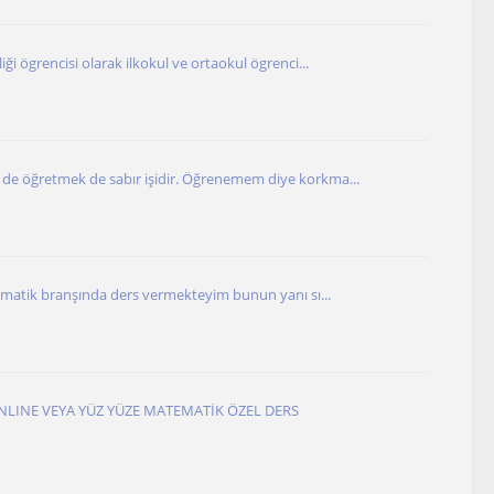
ği ögrencisi olarak ilkokul ve ortaokul ögrenci...
e öğretmek de sabır işidir. Öğrenemem diye korkma...
tematik branşında ders vermekteyim bunun yanı sı...
LINE VEYA YÜZ YÜZE MATEMATİK ÖZEL DERS