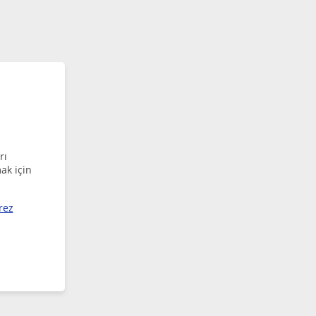
rı
ak için
rez