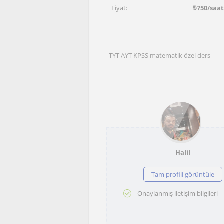
Fiyat:
₺
750
/saa
TYT AYT KPSS matematik özel ders
Halil
Tam profili görüntüle
Onaylanmış iletişim bilgileri