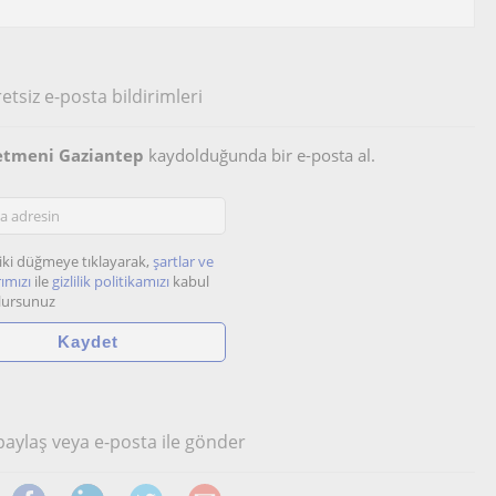
etsiz e-posta bildirimleri
etmeni Gaziantep
kaydolduğunda bir e-posta al.
iki düğmeye tıklayarak,
şartlar ve
ımızı
ile
gizlilik politikamızı
kabul
lursunuz
 paylaş veya e-posta ile gönder