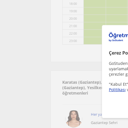
18:00
19:00
20:00
21:00
22:00
23:00
Çerez Po
GoStudent,
uyarlamak 
çerezler g
Karatas (Gaziantep), Gaziantep se
"Kabul Et"
(Gaziantep), Yesilkent (Gaziantep
Politikası
öğretmenleri
Her yaştan öğrenciye
Gaziantep Sehri