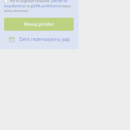
şartlar ve
Her iki düğmeye tıklayarak,
koşullarımızı
gizlilik politikamızı
ile
kabul
etmiş olursunuz
Ders rezervasyonu yap