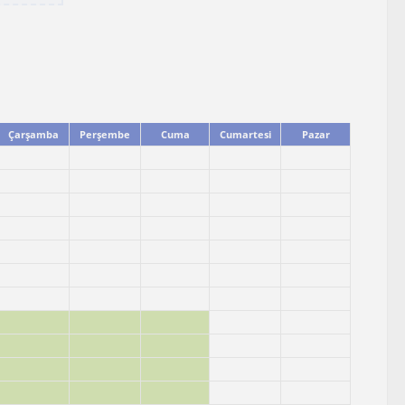
Çarşamba
Perşembe
Cuma
Cumartesi
Pazar