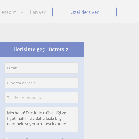
Özel ders ver
Hesabım
İlan ver
İletişime geç - ücretsiz!