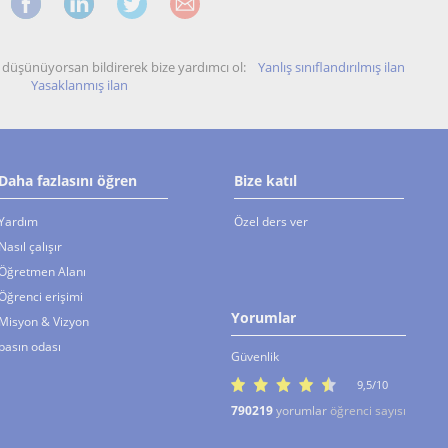
unu düşünüyorsan bildirerek bize yardımcı ol:
Yanlış sınıflandırılmış ilan
Yasaklanmış ilan
Daha fazlasını öğren
Bize katıl
Yardım
Özel ders ver
Nasıl çalışır
Öğretmen Alanı
Öğrenci erişimi
Yorumlar
Misyon & Vizyon
basın odası
Güvenlik
9,5/10
790219
yorumlar
öğrenci sayısı