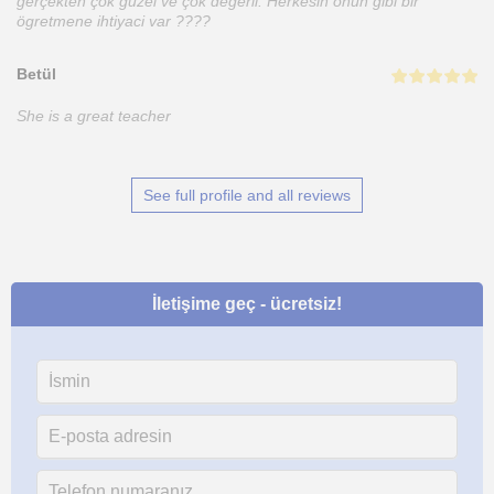
gerçekten çok güzel ve çok degerli. Herkesin onun gibi bir
ögretmene ihtiyaci var ????
Betül
She is a great teacher
See full profile and all reviews
İletişime geç - ücretsiz!