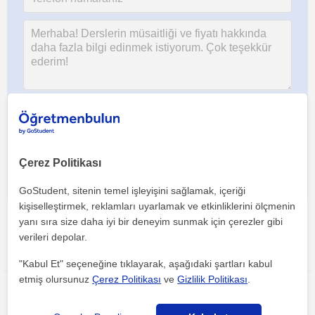
Her iki düğmeye tıklayarak,
şartlar ve koşullarımızı
ile
gizlilik
politikamızı
kabul etmiş olursunuz
Çerez Politikası
GoStudent, sitenin temel işleyişini sağlamak, içeriği
kişiselleştirmek, reklamları uyarlamak ve etkinliklerini ölçmenin
yanı sıra size daha iyi bir deneyim sunmak için çerezler gibi
verileri depolar.
Bu ilanı paylaş veya e-posta ile gönder
"Kabul Et" seçeneğine tıklayarak, aşağıdaki şartları kabul
etmiş olursunuz
Çerez Politikası
ve
Gizlilik Politikası
.