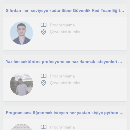
Sıfırdan ileri seviyeye kadar Siber Güvenlik Red Team Eğitimi
Programlama
Çevrimiçi dersler
Yazılım sektörüne profesyonelce hazırlanmak isteyenleri bekliyorum. Sadece kodlamayı değil, gerçek hayat projelerini göeceksiniz.
Programlama
Çevrimiçi dersler
Programlama öğrenmek isteyen her yaştan kişiye python, java dilleri üzerinden nesne tabanlı programlamaya kadar öğretebilirim.
Programlama