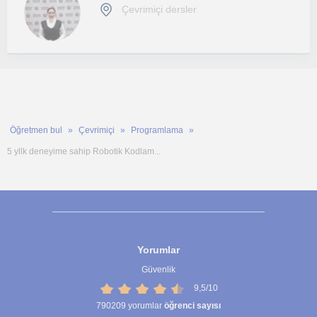
Çevrimiçi dersler
Öğretmen bul
Çevrimiçi
Programlama
5 yllk deneyime sahip Robotik Kodlam...
Yorumlar
Güvenlik
9,5/10
790209
yorumlar
öğrenci sayısı