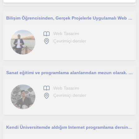
Bilişim Öğrencisinden, Gerçek Projelerle Uygulamalı Web Tasarım ve Kodlama Dersleri
Web Tasarim
Çevrimiçi dersler
Sanat eğitimi ve programlama alanlarından mezun olarak. Sanatsal düşünüp programlı ilerleyen biriyim. Ortaokul ve lise.
Web Tasarim
Çevrimiçi dersler
Kendi Üniversitemde aldığım Internet programlama dersinde öğrendiğim bilgileri aktarmak isterim.