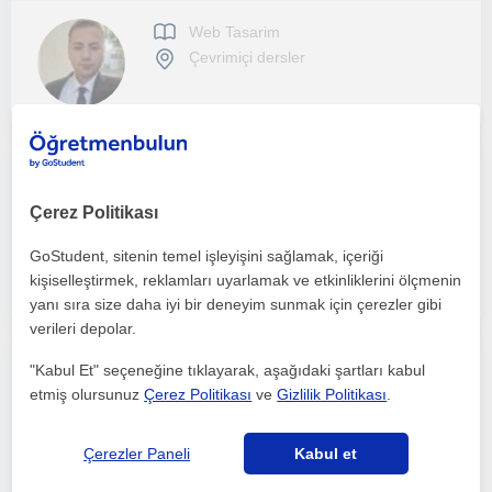
Web Tasarim
Çevrimiçi dersler
Ben bilgisayar mühendisiyim yeni mezun oldum. Hem bilgisayar alanında hem de matematik alanında yardımcı olabilirim.
Çerez Politikası
Web Tasarim
Çevrimiçi dersler
GoStudent, sitenin temel işleyişini sağlamak, içeriği
kişiselleştirmek, reklamları uyarlamak ve etkinliklerini ölçmenin
yanı sıra size daha iyi bir deneyim sunmak için çerezler gibi
verileri depolar.
Profesyonel Full-Stack web uygulama geliştirmek ister misin ?
"Kabul Et" seçeneğine tıklayarak, aşağıdaki şartları kabul
etmiş olursunuz
Çerez Politikası
ve
Gizlilik Politikası
.
Web Tasarim
Çevrimiçi dersler
Çerezler Paneli
Kabul et