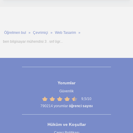
Öğretmen bul
Çevrimiçi
Web Tasarim
ben bilgisayar mühendisi 3 . snf ögr...
Yorumlar
Güvenlik
9,5/10
790214
yorumlar
öğrenci sayısı
Hüküm ve Koşullar
Çerez Politikası