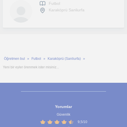
Futbol
Karaköprü Sanliurfa
Öğretmen bul
Futbol
Karaköprü (Sanliurfa)
Yeni bir eyler örenmek ister misiniz...
Yorumlar
Güvenlik
9,5/10