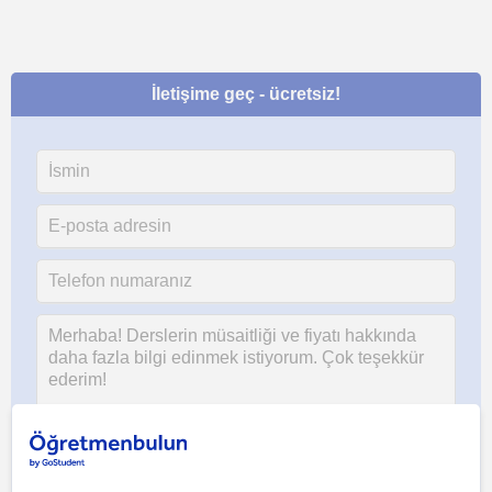
İletişime geç - ücretsiz!
Her iki düğmeye tıklayarak,
şartlar ve koşullarımızı
ile
gizlilik
politikamızı
kabul etmiş olursunuz