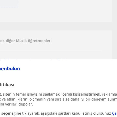
ecek diğer Müzik öğretmenleri
özel ders. Keman, piyano, şan, nota eğitimi
litikası
iyano, viyolonsel ve işitme dersi verilir
 sitenin temel işleyişini sağlamak, içeriği kişiselleştirmek, reklamla
(İzmir), Bornova, Konak (İzmir), Kar...
ve etkinliklerini ölçmenin yanı sıra size daha iyi bir deneyim sunm
ibi verileri depolar.
 seçeneğine tıklayarak, aşağıdaki şartları kabul etmiş olursunuz
Çe
stediğin tarza özel ders almak ister misin?