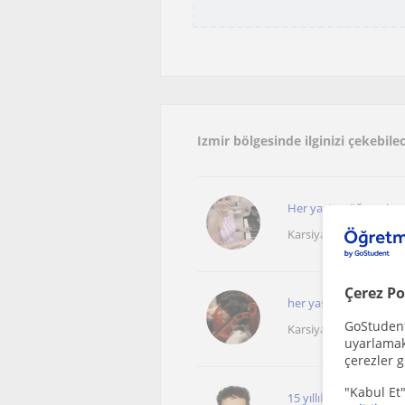
Izmir bölgesinde ilginizi çekebil
Her yaştan öğrenciye 
Karsiyaka (İzmir)
Çerez Po
her yaştan öğrenciye p
GoStudent,
Karsiyaka İzmir, Çigli 
uyarlamak 
çerezler g
"Kabul Et"
15 yıllık piyanistten i