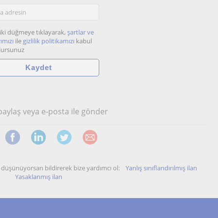
iki düğmeye tıklayarak,
şartlar ve
ımızı
ile
gizlilik politikamızı
kabul
lursunuz
 paylaş veya e-posta ile gönder
unu düşünüyorsan bildirerek bize yardımcı ol:
Yanlış sınıflandırılmış ilan
Yasaklanmış ilan