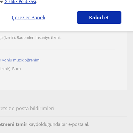
ve
Gizlilik Politikası
.
Çerezler Paneli
Kabul et
itim veren keman eğitmeni
ga (İzmir), Bademler, İhsaniye (İzmi...
k yönlü müzik öğrenimi
(İzmir), Buca
etsiz e-posta bildirimleri
etmeni Izmir
kaydolduğunda bir e-posta al.