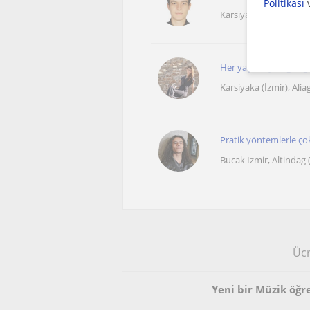
Politikası
Karsiyaka İzmir
Her yaştan çocuğa eğ
Karsiyaka (İzmir), Alia
Pratik yöntemlerle ço
Bucak İzmir, Altindag 
Ücr
Yeni bir Müzik öğr