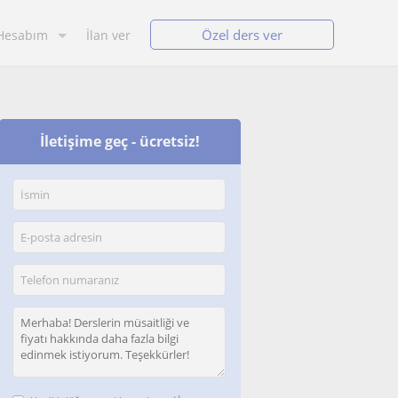
Özel ders ver
Hesabım
İlan ver
İletişime geç - ücretsiz!