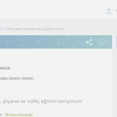
r)
Her yatan örenciye an, piyano ve sol...
Müzik
yaka (İzmir) (Izmir)
 piyano ve solfej eğitimi veriyorum
at
İlk Ders Ücretsiz