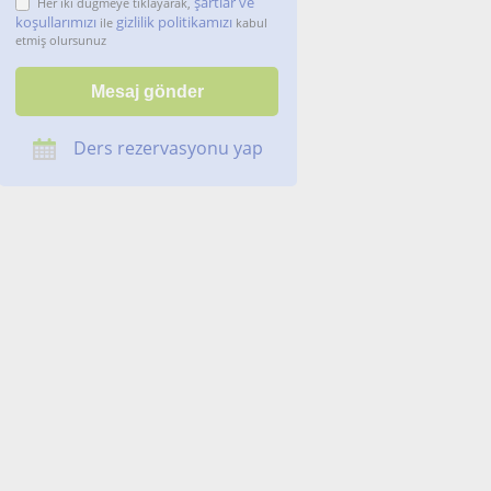
şartlar ve
Her iki düğmeye tıklayarak,
koşullarımızı
gizlilik politikamızı
ile
kabul
etmiş olursunuz
Ders rezervasyonu yap