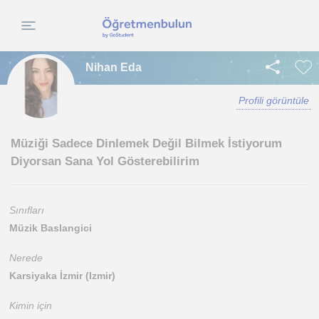
Nihan Eda
Profili görüntüle
Müziği Sadece Dinlemek Değil Bilmek İstiyorum
Diyorsan Sana Yol Gösterebilirim
Sınıfları
Müzik Baslangici
Nerede
Karsiyaka İzmir (Izmir)
Kimin için