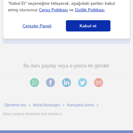
"Kabul Et" seçeneğine tıklayarak, aşağıdaki şartları kabul
Her iki düğmeye tıklayarak,
şartlar ve koşullarımızı
ile
gizlilik
etmiş olursunuz
Çerez Politikası
ve
Gizlilik Politikası
.
politikamızı
kabul etmiş olursunuz
Çerezler Paneli
Kabul et
Bu ilanı paylaş veya e-posta ile gönder
Öğretmen bul
Müzik Baslangici
Karsiyaka (Izmir)
Müzii sadece dinlemek deil bilmek is...