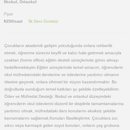
İlkokul, Ortaokul
Fiyat
₺
250
/saat
İlk Ders Ücretsiz
Çocukların akademik gelişim yolculuğunda onlara rehberlik
etmek, öğrenme sürecini keyifli ve kalıcı hale getirmek amacıyla
uzaktan (home office) eğitim destek süreçlerinde görev almayı
hedeflemekteyim. ​Eğitim süreçlerinde temel amacım, öğrencilerin
okul müfredatındaki derslerine ve ödevlerine yardımcı olmanın
ötesine geçerek, onlara zihinsel bir vizyon kazandırmaktır. Bu
doğrultuda sunduğum temel katkıları şu şekilde özetleyebilirim: ​
Ödev ve Müfredat Desteği: İlkokul ve ortaokul düzeyindeki
öğrencilerin okul ödevlerini düzenli bir disiplinle tamamlamalarına
yardımcı olmak, müfredattaki ders konularını eksiksiz şekilde
kavramalarını sağlamak, ​Konuları Basitleştirme: Çocuklara zor,
sıkıcı veya karmaşık gelen soyut konuları, onların yaş grubuna