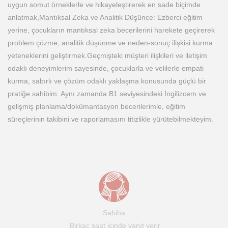
uygun somut örneklerle ve hikayeleştirerek en sade biçimde
anlatmak, ​Mantıksal Zeka ve Analitik Düşünce: Ezberci eğitim
yerine, çocukların mantıksal zeka becerilerini harekete geçirerek
problem çözme, analitik düşünme ve neden-sonuç ilişkisi kurma
yeteneklerini geliştirmek. ​Geçmişteki müşteri ilişkileri ve iletişim
odaklı deneyimlerim sayesinde, çocuklarla ve velilerle empati
kurma, sabırlı ve çözüm odaklı yaklaşma konusunda güçlü bir
pratiğe sahibim. Aynı zamanda B1 seviyesindeki İngilizcem ve
gelişmiş planlama/dokümantasyon becerilerimle, eğitim
süreçlerinin takibini ve raporlamasını titizlikle yürütebilmekteyim.
Sabiha
Birkaç saat içinde yanıt verir