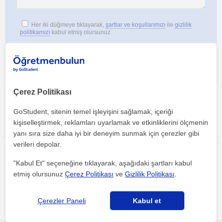
Her iki düğmeye tıklayarak,
şartlar ve koşullarımızı
ile
gizlilik
politikamızı
kabul etmiş olursunuz
Çerez Politikası
GoStudent, sitenin temel işleyişini sağlamak, içeriği
kişiselleştirmek, reklamları uyarlamak ve etkinliklerini ölçmenin
Bu ilanı paylaş veya e-posta ile gönder
yanı sıra size daha iyi bir deneyim sunmak için çerezler gibi
verileri depolar.
"Kabul Et" seçeneğine tıklayarak, aşağıdaki şartları kabul
etmiş olursunuz
Çerez Politikası
ve
Gizlilik Politikası
.
Kepez Antalya bölgesinde ilginizi çekebilecek diğer Ilkokul
Çerezler Paneli
Kabul et
öğretmenleri