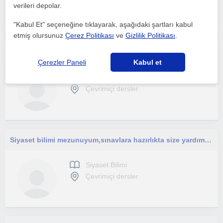
Çevrimiçi dersler
verileri depolar.
"Kabul Et" seçeneğine tıklayarak, aşağıdaki şartları kabul
etmiş olursunuz
Çerez Politikası
ve
Gizlilik Politikası
.
Hâlen Onbeş Kasım Kıbrıs Üniversitesi Siyasal ve Sosyal Bilimler Fakültesi bünyesinde Doçent olarak görev yapmaktayim
Çerezler Paneli
Kabul et
Siyaset Bilimi
Çevrimiçi dersler
Siyaset bilimi mezunuyum,sınavlara hazırlıkta size yardımcı olabilirim.
Siyaset Bilimi
Çevrimiçi dersler