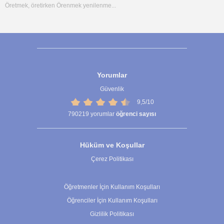
Öretmek, öretirken Örenmek yenilenme...
Yorumlar
Güvenlik
9,5/10
790219
yorumlar
öğrenci sayısı
Hüküm ve Koşullar
Çerez Politikası
Çerez Ayarları
Öğretmenler İçin Kullanım Koşulları
Öğrenciler İçin Kullanım Koşulları
Gizlilik Politikası