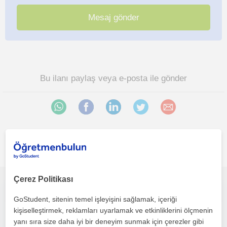
Bu ilanı paylaş veya e-posta ile gönder
İlgini çekebilecek diğer online Siyaset Bilimi öğretmenleri
Çerez Politikası
Sosyal bilimleri sabırla, sade ve akılda kalıcı anlatırım.
GoStudent, sitenin temel işleyişini sağlamak, içeriği
kişiselleştirmek, reklamları uyarlamak ve etkinliklerini ölçmenin
Siyaset Bilimi
yanı sıra size daha iyi bir deneyim sunmak için çerezler gibi