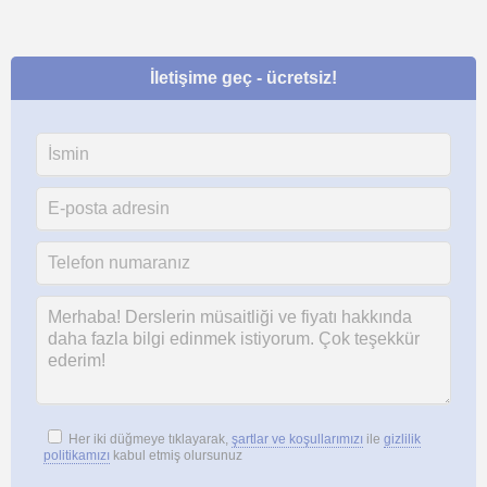
İletişime geç - ücretsiz!
Her iki düğmeye tıklayarak,
şartlar ve koşullarımızı
ile
gizlilik
politikamızı
kabul etmiş olursunuz