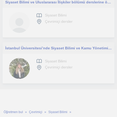
Siyaset Bilimi ve Uluslararası İlişkiler bölümü derslerine özel makale (paper) yazımı ve temel kavramların analizi.
Siyaset Bilimi
Çevrimiçi dersler
İstanbul Üniversitesi’nde Siyaset Bilimi ve Kamu Yönetimi alanında eğitimimi bitirdim ve yurt dışında hukuk eğitimi görmekteyim.
Siyaset Bilimi
Çevrimiçi dersler
Öğretmen bul
Çevrimiçi
Siyaset Bilimi