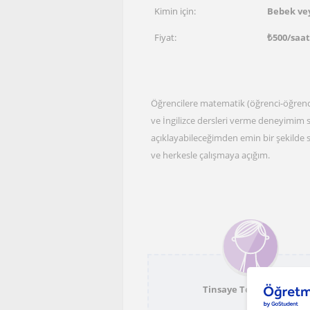
Kimin için:
Bebek vey
Fiyat:
₺
500
/saat
Öğrencilere matematik (öğrenci-öğren
ve İngilizce dersleri verme deneyimim s
açıklayabileceğimden emin bir şekilde s
ve herkesle çalışmaya açığım.
Tinsaye Tesfaye Yimer