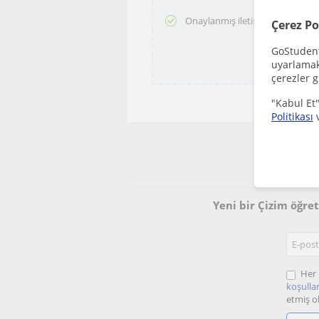
Onaylanmış iletişim bilgileri
Çerez Po
GoStudent,
uyarlamak 
çerezler g
"Kabul Et"
Politikası
Ücr
Yeni bir Çizim öğre
Her 
koşullar
etmiş o