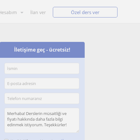
Özel ders ver
Hesabım
İlan ver
İletişime geç - ücretsiz!