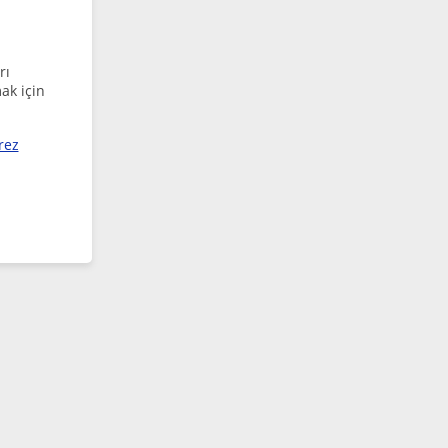
rı
ak için
rez