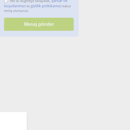
şartlar ve
Her iki düğmeye tıklayarak,
koşullarımızı
gizlilik politikamızı
ile
kabul
etmiş olursunuz