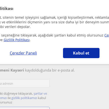
litikası
 sitenin temel işleyişini sağlamak, içeriği kişiselleştirmek, reklamla
ve etkinliklerini ölçmenin yanı sıra size daha iyi bir deneyim sunm
ibi verileri depolar.
 seçeneğine tıklayarak, aşağıdaki şartları kabul etmiş olursunuz
Çe
ve
Gizlilik Politikası
.
Çerezler Paneli
Kabul et
etsiz e-posta bildirimleri
tmeni Kayseri
kaydolduğunda bir e-posta al.
iki düğmeye tıklayarak,
şartlar ve
ımızı
ile
gizlilik politikamızı
kabul
lursunuz