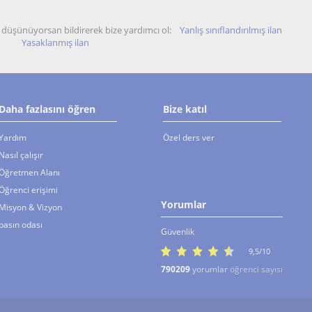
unu düşünüyorsan bildirerek bize yardımcı ol:
Yanlış sınıflandırılmış ilan
Yasaklanmış ilan
Daha fazlasını öğren
Bize katıl
Yardım
Özel ders ver
Nasıl çalışır
Öğretmen Alanı
Öğrenci erişimi
Yorumlar
Misyon & Vizyon
basın odası
Güvenlik
9,5/10
790209
yorumlar
öğrenci sayısı