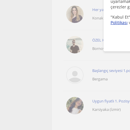
uyarlamak 
çerezler g
Her yaş grubuna uygun
"Kabul Et"
Konak (İzmir), Altindag
Politikası
ÖZEL KEMAN DERSİ -
Bornova
Başlangıç seviyesi 1.
Bergama
Uygun fiyatlı 1. Pozi
Karsiyaka (İzmir)