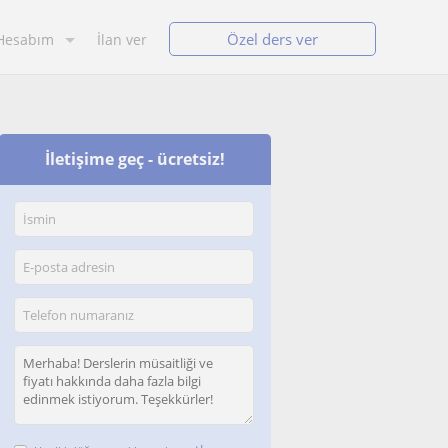
Özel ders ver
Hesabım
İlan ver
İletişime geç - ücretsiz!