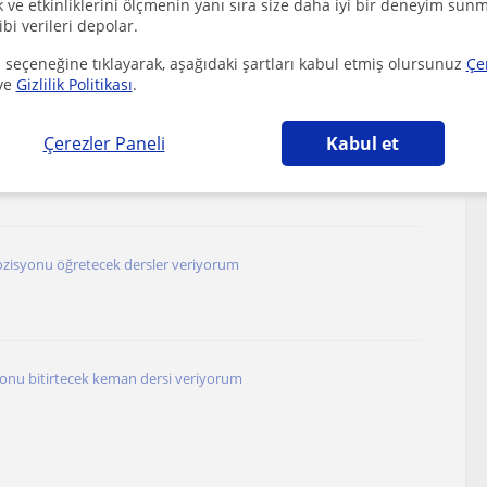
ve etkinliklerini ölçmenin yanı sıra size daha iyi bir deneyim sunm
ibi verileri depolar.
 keman ve piyano dersleri verilir
 seçeneğine tıklayarak, aşağıdaki şartları kabul etmiş olursunuz
Çe
 (İzmir), Buca, Çankaya (İzmir), İzm...
ve
Gizlilik Politikası
.
Çerezler Paneli
Kabul et
 KEMAN KURSU - KEMAN EĞİTİMİ
pozisyonu öğretecek dersler veriyorum
syonu bitirtecek keman dersi veriyorum