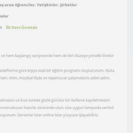
yaş arası öğrenciler, Yetişkinler, Şirketler
yeler
at
İlk Ders Ücretsiz
 ve hem başlangıç seviyesinde hem de ileri düzeye yönelik birebir
edeflerine göre kişiye özel bir eğitim programı oluştururum. Nota
arı, ritim, müzikal ifade ve repertuvar çalışmalarını adım adım,
lmasını ve kısa sürede gözle görülür bir ilerleme kaydetmesini
konservatuvar hazırlık sürecinde olun; size uygun tempoda verimli
yorum. Dersimizi ister online ister yüzyüze işleyebiliriz.