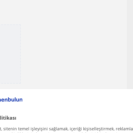
litikası
lecek diğer Keman öğretmenleri
 sitenin temel işleyişini sağlamak, içeriği kişiselleştirmek, reklamla