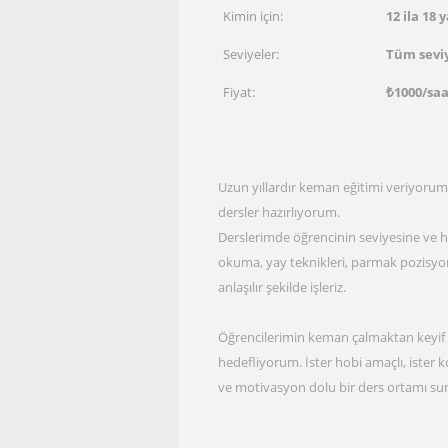
Kimin için:
12 ila 18 
Seviyeler:
Tüm sevi
Fiyat:
₺
1000
/sa
Uzun yıllardır keman eğitimi veriyorum
dersler hazırlıyorum.
Derslerimde öğrencinin seviyesine ve h
okuma, yay teknikleri, parmak pozisyonl
anlaşılır şekilde işleriz.
Öğrencilerimin keman çalmaktan keyif a
hedefliyorum. İster hobi amaçlı, ister 
ve motivasyon dolu bir ders ortamı sunu