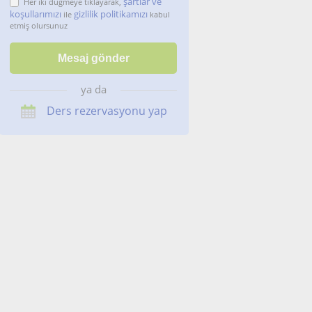
şartlar ve
Her iki düğmeye tıklayarak,
koşullarımızı
gizlilik politikamızı
ile
kabul
etmiş olursunuz
ya da
Ders rezervasyonu yap