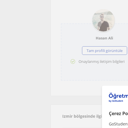
Hasan Ali
Tam profili görüntüle
Onaylanmış iletişim bilgileri
Çerez Po
Izmir bölgesinde ilginizi çekebi
GoStudent,