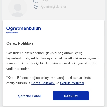
Tarih
Çevrimiçi dersler
Sosyal Bilgiler Öğretmeni | Tarih Bilinci ve Adab-ı Muaşeret Eğitmeni | Dijital Eğitim İçerikleri Üreticisi
Tarih
Çerez Politikası
Çevrimiçi dersler
GoStudent, sitenin temel işleyişini sağlamak, içeriği
kişiselleştirmek, reklamları uyarlamak ve etkinliklerini ölçmenin
yanı sıra size daha iyi bir deneyim sunmak için çerezler gibi
verileri depolar.
SOSYAL BİLGİLER ONLİNE ÖZEL DERS
"Kabul Et" seçeneğine tıklayarak, aşağıdaki şartları kabul
etmiş olursunuz
Çerez Politikası
ve
Gizlilik Politikası
.
Tarih
Çevrimiçi dersler
Çerezler Paneli
Kabul et