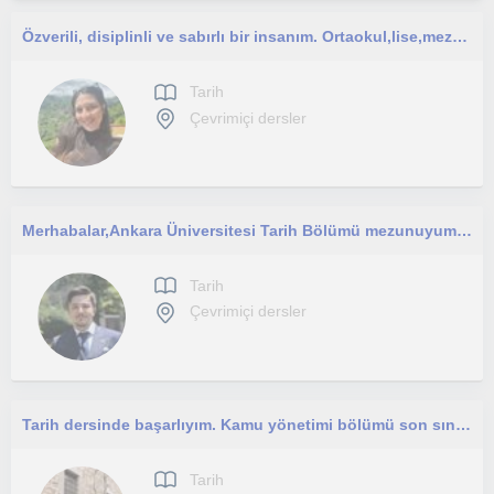
Özverili, disiplinli ve sabırlı bir insanım. Ortaokul,lise,mezun öğrencilere hitap ediyorum
Tarih
Çevrimiçi dersler
Merhabalar, ​Ankara Üniversitesi Tarih Bölümü mezunuyum ve şu an yine Ankara Üniversitesi Türk İnkılap Tarihi Enstitüsü’nde yüksek
Tarih
Çevrimiçi dersler
Tarih dersinde başarlıyım. Kamu yönetimi bölümü son sınıf öğrencisiyim. Ortaokul ve lise düzeyindeki arkadaşlarla ilgileniyorum.
Tarih