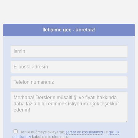
İletişime geç - ücretsiz!
Her iki düğmeye tıklayarak,
şartlar ve koşullarımızı
ile
gizlilik
politikamızı
kabul etmiş olursunuz