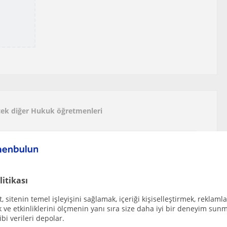
ecek diğer Hukuk öğretmenleri
u olarak, Hukuk, Türkçe ve Edebiyat alanında der...
litikası
 sitenin temel işleyişini sağlamak, içeriği kişiselleştirmek, reklamla
leri için derslerine yardımcı olabilecek özel ...
ve etkinliklerini ölçmenin yanı sıra size daha iyi bir deneyim sunm
ibi verileri depolar.