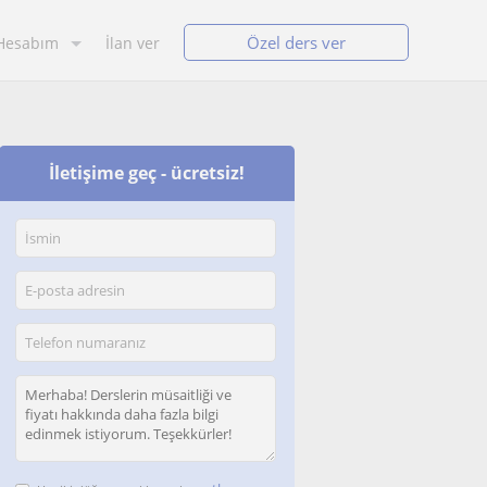
Özel ders ver
Hesabım
İlan ver
İletişime geç - ücretsiz!