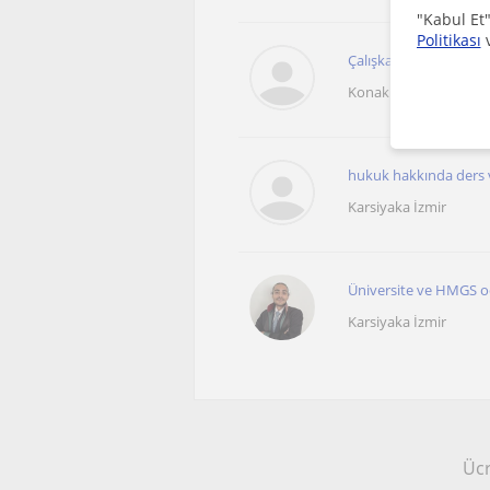
"Kabul Et"
Politikası
Çalışkan biriyim. Sabır
Konak İzmir
hukuk hakkında ders ve
Karsiyaka İzmir
Üniversite ve HMGS od
Karsiyaka İzmir
Ücr