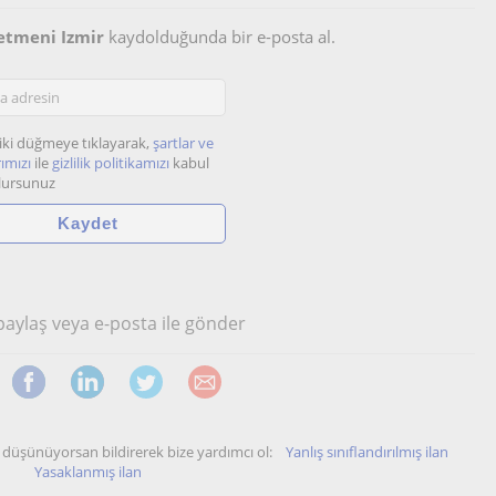
etmeni Izmir
kaydolduğunda bir e-posta al.
iki düğmeye tıklayarak,
şartlar ve
ımızı
ile
gizlilik politikamızı
kabul
lursunuz
 paylaş veya e-posta ile gönder
unu düşünüyorsan bildirerek bize yardımcı ol:
Yanlış sınıflandırılmış ilan
Yasaklanmış ilan