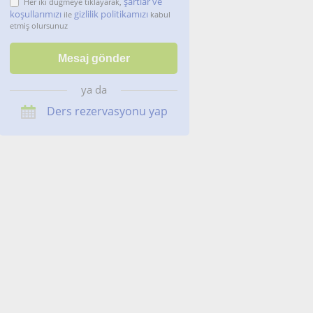
şartlar ve
Her iki düğmeye tıklayarak,
koşullarımızı
gizlilik politikamızı
ile
kabul
etmiş olursunuz
ya da
Ders rezervasyonu yap