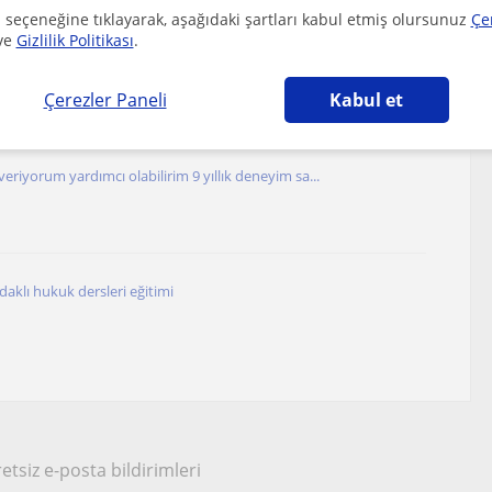
 seçeneğine tıklayarak, aşağıdaki şartları kabul etmiş olursunuz
Çe
ve
Gizlilik Politikası
.
lı ve öğretmeyi seven bir yapım var. Alıştırma...
Çerezler Paneli
Kabul et
riyorum yardımcı olabilirim 9 yıllık deneyim sa...
aklı hukuk dersleri eğitimi
etsiz e-posta bildirimleri