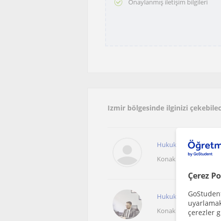
Onaylanmış iletişim bilgileri
Izmir bölgesinde ilginizi çekebil
Hukuk Fakültesi Mezun
Konak (İzmir)
Çerez Po
GoStudent,
Hukuk fakültesi öğrenci
uyarlamak 
Konak İzmir
çerezler g