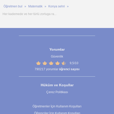
Öğretmen bul
Matematik
Konya sehri
Her kademede ve her türlü zorluga ra...
Yorumlar
Güvenlik
9,5/10
790217
yorumlar
öğrenci sayısı
Hüküm ve Koşullar
Çerez Politikası
Çerez Ayarları
Öğretmenler İçin Kullanım Koşulları
Öğrenciler İçin Kullanım Koşulları