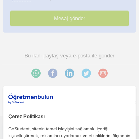
Bu ilanı paylaş veya e-posta ile gönder
Selçuklu, Karatay, Konya sehri bölgesinde ilginizi çekebilecek
diğer Matematik öğretmenleri
Çerez Politikası
GoStudent, sitenin temel işleyişini sağlamak, içeriği
MATEMATİK ÖZEL DERS ONLİNE YADA YÜZYÜZE
kişiselleştirmek, reklamları uyarlamak ve etkinliklerini ölçmenin