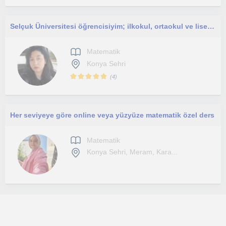
Selçuk Üniversitesi öğrencisiyim; ilkokul, ortaokul ve lise düzeyindeki öğrencilere analitik ve eğlenceli özel dersler veriyorum.
Matematik
Konya Sehri
(
4
)
Her seviyeye göre online veya yüzyüze matematik özel ders
Matematik
Konya Sehri, Meram, Kara...