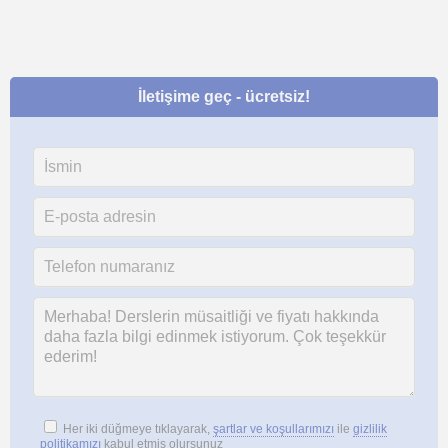
İletişime geç - ücretsiz!
Her iki düğmeye tıklayarak,
şartlar ve koşullarımızı
ile
gizlilik
politikamızı
kabul etmiş olursunuz