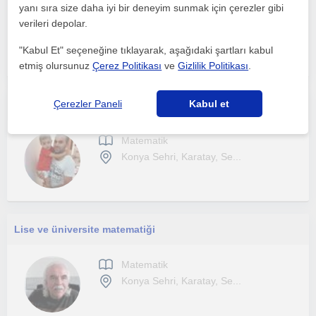
yanı sıra size daha iyi bir deneyim sunmak için çerezler gibi
Matematik
verileri depolar.
Konya Sehri
"Kabul Et" seçeneğine tıklayarak, aşağıdaki şartları kabul
etmiş olursunuz
Çerez Politikası
ve
Gizlilik Politikası
.
Çerezler Paneli
Kabul et
İlkokul ve Ortaokul Öğrencilerine Yönelik Birebir Matematik Özel Ders
Matematik
Konya Sehri, Karatay, Se...
Lise ve üniversite matematiği
Matematik
Konya Sehri, Karatay, Se...