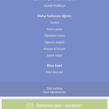
Gizlilik Politikası
Daha fazlasını öğren
Yardım
Nasıl çalışır
Öğretmen Alanı
Öğrenci erişimi
Misyon & Vizyon
basın odası
Bize katıl
Özel ders ver
Site haritası
Özel öğretmenler
İletişime geç - ücretsiz!
© 2007 - 2026 ÖğretmenBulun