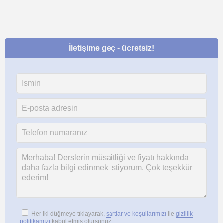
İletişime geç - ücretsiz!
Her iki düğmeye tıklayarak,
şartlar ve koşullarımızı
ile
gizlilik
politikamızı
kabul etmiş olursunuz