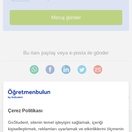
Bu ilanı paylaş veya e-posta ile gönder
Selçuklu, Karatay, Konya sehri bölgesinde ilginizi çekebilecek
diğer Matematik öğretmenleri
Çerez Politikası
GoStudent, sitenin temel işleyişini sağlamak, içeriği
İlkokul ve ortaokul seviyesi öğrencilere ders veriyorum. Mühendislik öğrencisi olduğum için bilgilerim taze
kişiselleştirmek, reklamları uyarlamak ve etkinliklerini ölçmenin