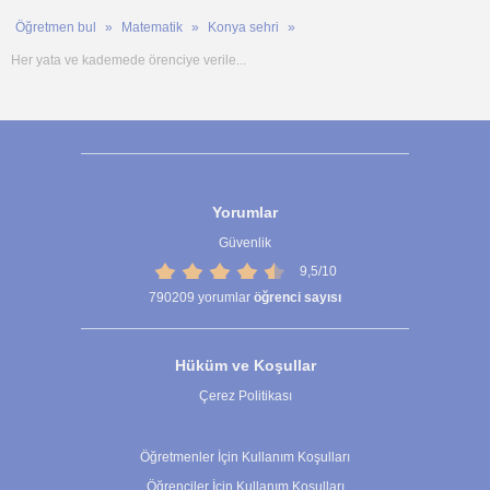
Öğretmen bul
Matematik
Konya sehri
Her yata ve kademede örenciye verile...
Yorumlar
Güvenlik
9,5/10
790209
yorumlar
öğrenci sayısı
Hüküm ve Koşullar
Çerez Politikası
Çerez Ayarları
Öğretmenler İçin Kullanım Koşulları
Öğrenciler İçin Kullanım Koşulları