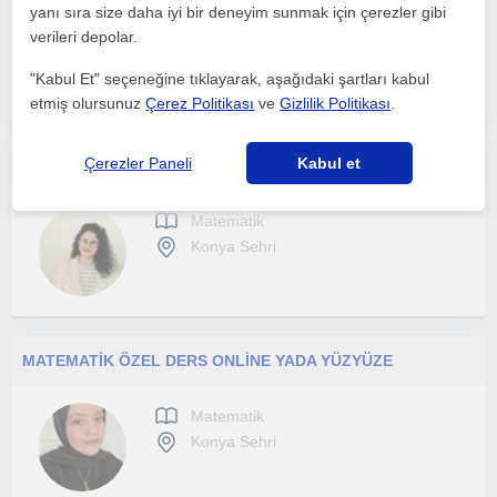
yanı sıra size daha iyi bir deneyim sunmak için çerezler gibi
Matematik
verileri depolar.
Konya Sehri
"Kabul Et" seçeneğine tıklayarak, aşağıdaki şartları kabul
etmiş olursunuz
Çerez Politikası
ve
Gizlilik Politikası
.
Çerezler Paneli
Kabul et
Uygun fiyatlı online matematik dersi veriyorum
Matematik
Konya Sehri
MATEMATİK ÖZEL DERS ONLİNE YADA YÜZYÜZE
Matematik
Konya Sehri