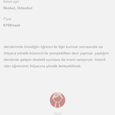
Kimin için
İlkokul, Ortaokul
Fiyat
₺
700
/saat
derslerimde önceliğim öğrenci ile ilişki kurmak sonrasında ise
ihtiyaca yönelik bütüncül bir perspektiften ders yapmak. yaptığım
derslerde gelişim destekli oyunlara da önem veriyorum. önemli
olan öğrencinin ihtiyacına yönelik ilerleyebilmek.
Ayse