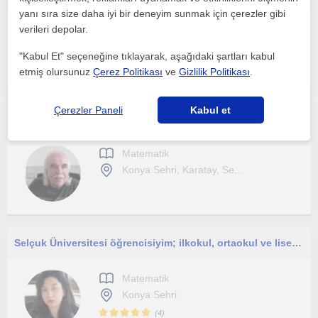
yanı sıra size daha iyi bir deneyim sunmak için çerezler gibi
Matematik
verileri depolar.
Konya Sehri, Karatay, Se...
"Kabul Et" seçeneğine tıklayarak, aşağıdaki şartları kabul
etmiş olursunuz
Çerez Politikası
ve
Gizlilik Politikası
.
Çerezler Paneli
Kabul et
Lise ve üniversite matematiği
Matematik
Konya Sehri, Karatay, Se...
Selçuk Üniversitesi öğrencisiyim; ilkokul, ortaokul ve lise düzeyindeki öğrencilere analitik ve eğlenceli özel dersler veriyorum.
Matematik
Konya Sehri
(
4
)