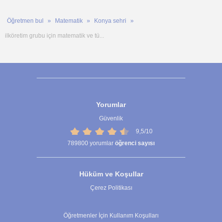
Öğretmen bul
Matematik
Konya sehri
ilköretim grubu için matematik ve tü...
Yorumlar
Güvenlik
9,5/10
789800
yorumlar
öğrenci sayısı
Hüküm ve Koşullar
Çerez Politikası
Çerez Ayarları
Öğretmenler İçin Kullanım Koşulları