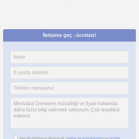
İletişime geç - ücretsiz!
Her iki düğmeye tıklayarak,
şartlar ve koşullarımızı
ile
gizlilik