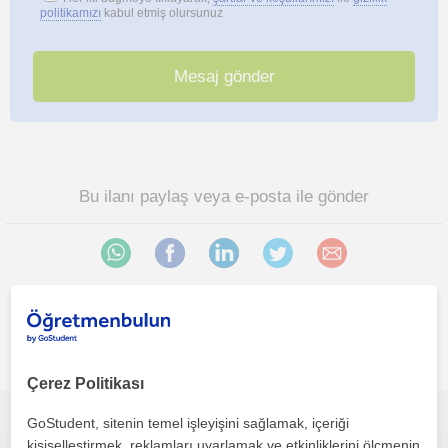
politikamızı
kabul etmiş olursunuz
Bu ilanı paylaş veya e-posta ile gönder
Konya sehri bölgesinde ilginizi çekebilecek diğer Matematik
öğretmenleri
Çerez Politikası
GoStudent, sitenin temel işleyişini sağlamak, içeriği
İlkokul ve Ortaokul Öğrencilerine Yönelik Birebir Matematik Özel Ders
kişiselleştirmek, reklamları uyarlamak ve etkinliklerini ölçmenin