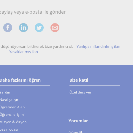
 paylaş veya e-posta ile gönder
unu düşünüyorsan bildirerek bize yardımcı ol:
Yanlış sınıflandırılmış ilan
Yasaklanmış ilan
Daha fazlasını öğren
Bize katıl
Yardım
Özel ders ver
Nasıl çalışır
Öğretmen Alanı
Öğrenci erişimi
Yorumlar
Misyon & Vizyon
basın odası
Güvenlik