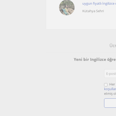
uygun fiyatlı İngilizce
Kütahya Sehri
Ücr
Yeni bir Ingilizce öğ
Her 
koşullar
etmiş o