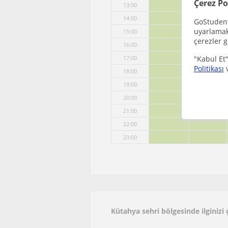
Çerez Po
13:00
14:00
GoStudent,
uyarlamak 
15:00
çerezler g
16:00
"Kabul Et"
17:00
Politikası
18:00
19:00
20:00
21:00
22:00
23:00
Kütahya sehri bölgesinde ilginizi 