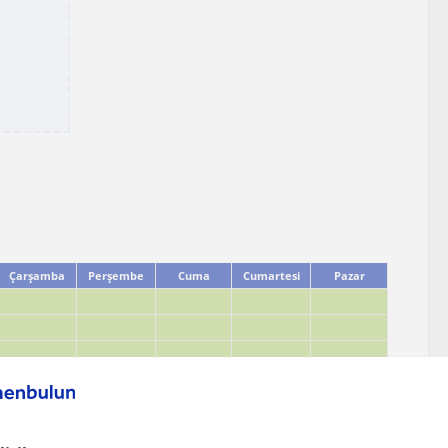
Çarşamba
Perşembe
Cuma
Cumartesi
Pazar