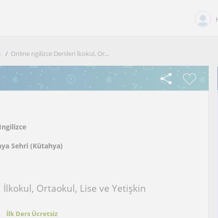
i
Online ngilizce Dersleri lkokul, Or...
Ingilizce
ya Sehri (Kütahya)
 İlkokul, Ortaokul, Lise ve Yetişkin
t
İlk Ders Ücretsiz