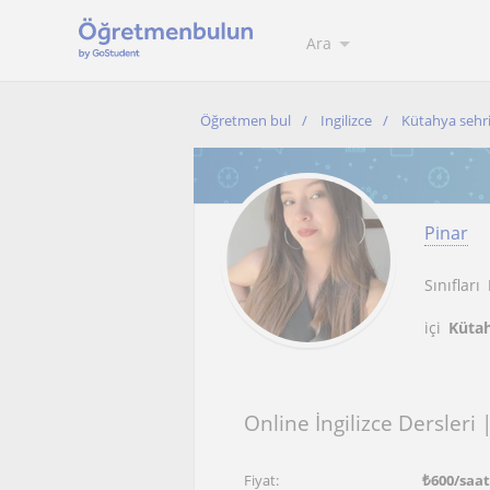
Ara
Öğretmen bul
Ingilizce
Kütahya sehr
Pinar
Sınıfları
içi
Kütah
Online İngilizce Dersleri |
Fiyat:
₺
600
/saa