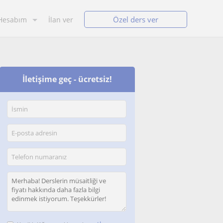
Özel ders ver
Hesabım
İlan ver
İletişime geç - ücretsiz!