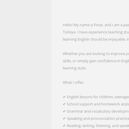
Hello! My name is Pınar, and I am a pas
Türkiye. I have experience teaching stu
learning English should be enjoyable, in
Whether you are looking to improve yo
skills, or simply gain confidence in Engl
learning style.
What I offer:
✔ English lessons for children, teenage
✔ School support and homework assi
✔ Grammar and vocabulary developm
✔ Speaking and pronunciation practic
✔ Reading, writing, listening, and speak