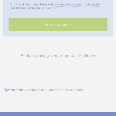
Her iki düğmeye tıklayarak,
şartlar ve koşullarımızı
ile
gizlilik
politikamızı
kabul etmiş olursunuz
Bu ilanı paylaş veya e-posta ile gönder
Öğretmen bul
Merhaba ben Furkan endüstri mühendis...