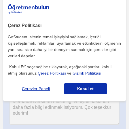
See full profile and all reviews
Çerez Politikası
GoStudent, sitenin temel işleyişini sağlamak, içeriği
İletişime geç - ücretsiz!
kişiselleştirmek, reklamları uyarlamak ve etkinliklerini ölçmenin
yanı sıra size daha iyi bir deneyim sunmak için çerezler gibi
verileri depolar.
"Kabul Et" seçeneğine tıklayarak, aşağıdaki şartları kabul
etmiş olursunuz
Çerez Politikası
ve
Gizlilik Politikası
.
Çerezler Paneli
Kabul et