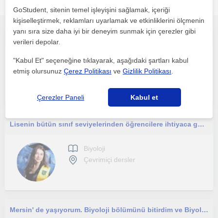
İlgini çekebilecek diğer online Biyoloji öğretmenleri
GoStudent, sitenin temel işleyişini sağlamak, içeriği
kişiselleştirmek, reklamları uyarlamak ve etkinliklerini ölçmenin
yanı sıra size daha iyi bir deneyim sunmak için çerezler gibi
Uzman Biyologdan YKS Biyoloji Online Ders
verileri depolar.
"Kabul Et" seçeneğine tıklayarak, aşağıdaki şartları kabul
Biyoloji
etmiş olursunuz
Çerez Politikası
ve
Gizlilik Politikası
.
Çevrimiçi dersler
Çerezler Paneli
Kabul et
Lisenin bütün sınıf seviyelerinden öğrencilere ihtiyaca göre yazılı sınavlar için ya da YKS sınavı için ders anlatmaya uygunum.
Biyoloji
Çevrimiçi dersler
Mersin' de yaşıyorum. Biyoloji bölümünü bitirdim ve Biyolojiyi başta YKS öğrencileri olmak üzere herkese öğretmeyi isterim.