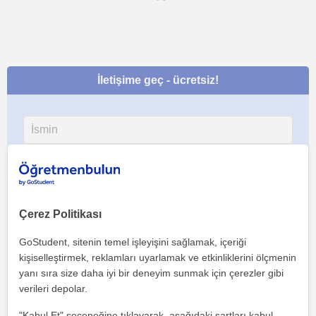
İletişime geç - ücretsiz!
Çerez Politikası
GoStudent, sitenin temel işleyişini sağlamak, içeriği
kişiselleştirmek, reklamları uyarlamak ve etkinliklerini ölçmenin
yanı sıra size daha iyi bir deneyim sunmak için çerezler gibi
verileri depolar.
"Kabul Et" seçeneğine tıklayarak, aşağıdaki şartları kabul
Her iki düğmeye tıklayarak,
şartlar ve koşullarımızı
ile
gizlilik