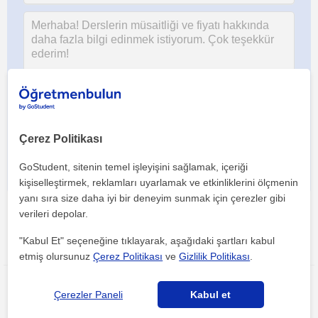
Her iki düğmeye tıklayarak,
şartlar ve koşullarımızı
ile
gizlilik
politikamızı
kabul etmiş olursunuz
Çerez Politikası
GoStudent, sitenin temel işleyişini sağlamak, içeriği
kişiselleştirmek, reklamları uyarlamak ve etkinliklerini ölçmenin
yanı sıra size daha iyi bir deneyim sunmak için çerezler gibi
verileri depolar.
"Kabul Et" seçeneğine tıklayarak, aşağıdaki şartları kabul
Bu ilanı paylaş veya e-posta ile gönder
etmiş olursunuz
Çerez Politikası
ve
Gizlilik Politikası
.
Çerezler Paneli
Kabul et