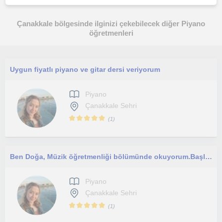
Çanakkale bölgesinde ilginizi çekebilecek diğer Piyano
öğretmenleri
Uygun fiyatlı piyano ve gitar dersi veriyorum
Piyano
Çanakkale Sehri
(
1
)
Ben Doğa, Müzik öğretmenliği bölümünde okuyorum.Başlangıç ve orta düzeyde yetişkinlere veya çocuklara özel ders veriyorum.
Piyano
Çanakkale Sehri
(
1
)