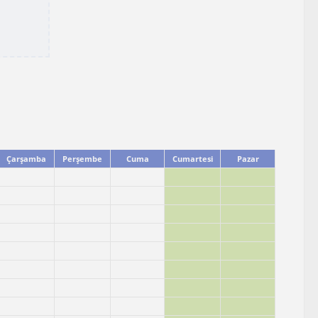
Çarşamba
Perşembe
Cuma
Cumartesi
Pazar