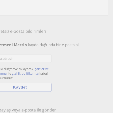
etsiz e-posta bildirimleri
ğretmeni Mersin
kaydolduğunda bir e-posta al.
iki düğmeye tıklayarak,
şartlar ve
ımızı
ile
gizlilik politikamızı
kabul
lursunuz
 paylaş veya e-posta ile gönder