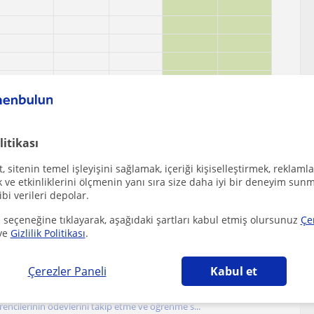
litikası
 sitenin temel işleyişini sağlamak, içeriği kişiselleştirmek, reklamla
ve etkinliklerini ölçmenin yanı sıra size daha iyi bir deneyim sunm
ibi verileri depolar.
 seçeneğine tıklayarak, aşağıdaki şartları kabul etmiş olursunuz
Çe
ve
Gizlilik Politikası
.
ekebilecek diğer Ingilizce öğretmenleri
Çerezler Paneli
Kabul et
rencilerinin ödevlerini takip etme ve öğrenme s...