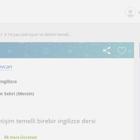
3-14 yaa özel oyun ve iletiim temell...
evcan
Ingilizce
n Sehri (Mersin)
tişim temelli birebir ingilizce dersi
t
İlk Ders Ücretsiz