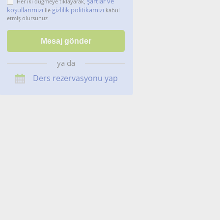
şartlar ve
Her iki düğmeye tıklayarak,
koşullarımızı
gizlilik politikamızı
ile
kabul
etmiş olursunuz
ya da
Ders rezervasyonu yap