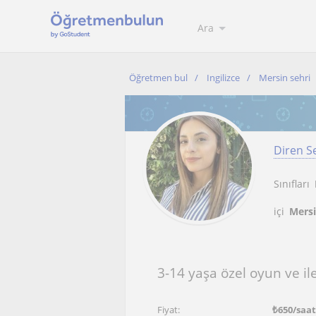
Ara
Öğretmen bul
Ingilizce
Mersin sehri
Diren S
Sınıfları
içi
Mersi
3-14 yaşa özel oyun ve ile
Fiyat:
₺
650
/saa