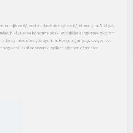
, enerjik ve öğrenci merkezli bir İngilizce öğretmeniyim. 3-14 yaş
seller, hikâyeler ve konuşma odaklı etkinliklerle İngilizceyi sıkıcı bir
enme deneyimine dönüştürüyorum. Her çocuğun yaşı, seviyesi ve
r; özgüvenli, aktif ve severek İngilizce öğrenen öğrenciler