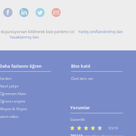
unu düşünüyorsan bildirerek bize yardımcı ol:
Yanlış sınıflandırılmış ilan
Yasaklanmış ilan
Daha fazlasını öğren
Bize katıl
Yardım
Özel ders ver
Nasıl çalışır
Öğretmen Alanı
Öğrenci erişimi
Yorumlar
Misyon & Vizyon
basın odası
Güvenlik
9,5/10
790216
yorumlar
öğrenci sayısı