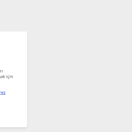
rı
ak için
rez