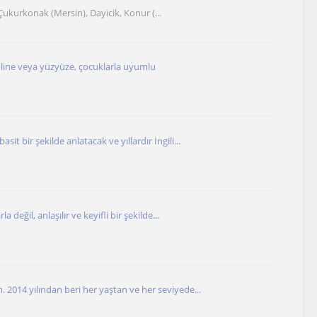
Çukurkonak (Mersin), Dayicik, Konur (...
nline veya yüzyüze, çocuklarla uyumlu
sit bir şekilde anlatacak ve yıllardır İngili...
rla değil, anlaşılır ve keyifli bir şekilde...
. 2014 yılından beri her yaştan ve her seviyede...