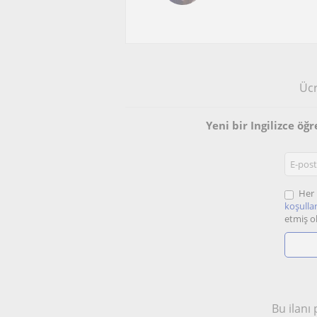
Ücr
Yeni bir Ingilizce ö
Her 
koşullar
etmiş o
Bu ilanı