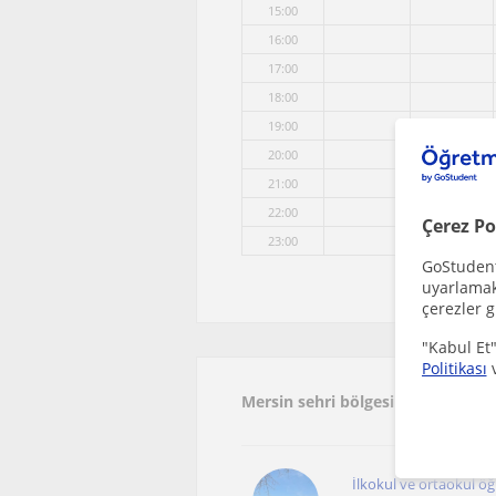
15:00
16:00
17:00
18:00
19:00
20:00
21:00
22:00
Çerez Po
23:00
GoStudent,
uyarlamak 
çerezler g
"Kabul Et"
Politikası
Mersin sehri bölgesinde ilginizi ç
İlkokul ve ortaokul öğ