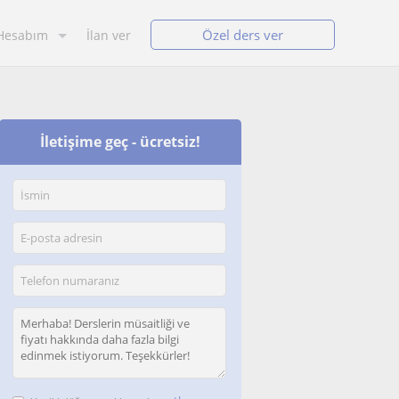
Özel ders ver
Hesabım
İlan ver
İletişime geç - ücretsiz!