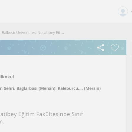
Balkesir Üniversitesi Necatibey Eiti...
Ilkokul
n Sehri, Baglarbasi (Mersin), Kaleburcu,... (Mersin)
catibey Eğitim Fakültesinde Sınıf
m.