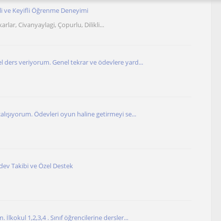
i ve Keyifli Öğrenme Deneyimi
rlar, Civanyaylagi, Çopurlu, Dilikli...
l ders veriyorum. Genel tekrar ve ödevlere yard...
çalışıyorum. Ödevleri oyun haline getirmeyi se...
dev Takibi ve Özel Destek
İlkokul 1,2,3,4 . Sınıf öğrencilerine dersler...