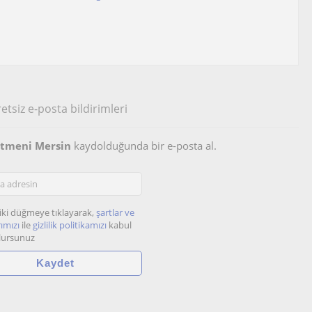
etsiz e-posta bildirimleri
retmeni Mersin
kaydolduğunda bir e-posta al.
iki düğmeye tıklayarak,
şartlar ve
ımızı
ile
gizlilik politikamızı
kabul
lursunuz