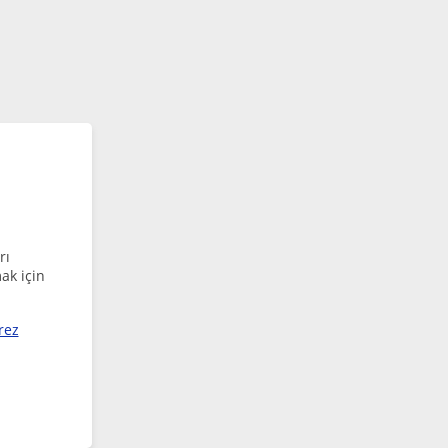
rı
ak için
rez