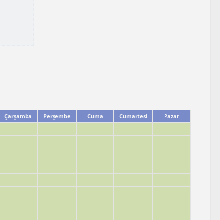
Çarşamba
Perşembe
Cuma
Cumartesi
Pazar