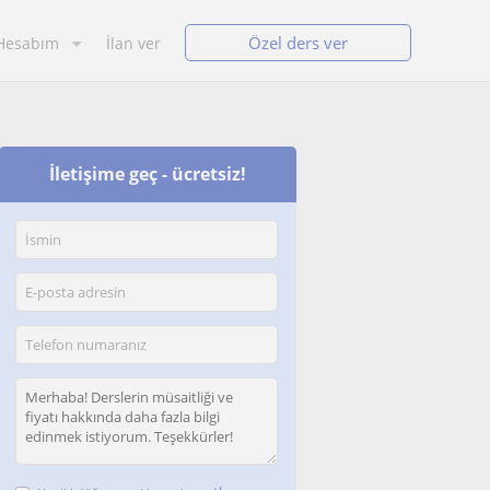
Özel ders ver
Hesabım
İlan ver
İletişime geç - ücretsiz!