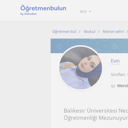
Ara
Öğretmen bul
Ilkokul
Mersin sehri
Evin
Sınıfları
içi
Mersi
Balıkesir Üniversitesi Ne
Öğretmenliği Mezunuyu