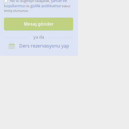
şartlar ve
Her iki düğmeye tıklayarak,
koşullarımızı
gizlilik politikamızı
ile
kabul
etmiş olursunuz
ya da
Ders rezervasyonu yap