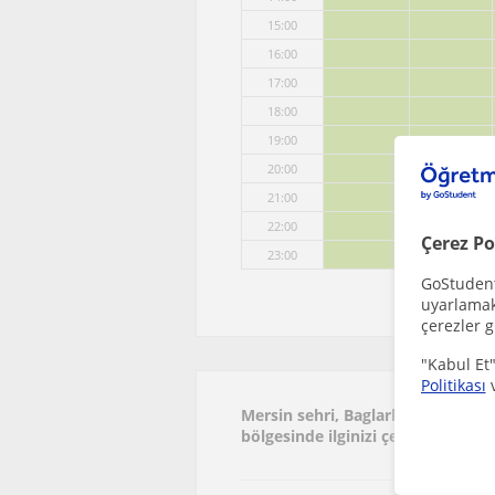
15:00
16:00
17:00
18:00
19:00
20:00
21:00
22:00
Çerez Po
23:00
GoStudent,
uyarlamak 
çerezler g
"Kabul Et"
Politikası
Mersin sehri, Baglarbasi (Mersin)
bölgesinde ilginizi çekebilecek d