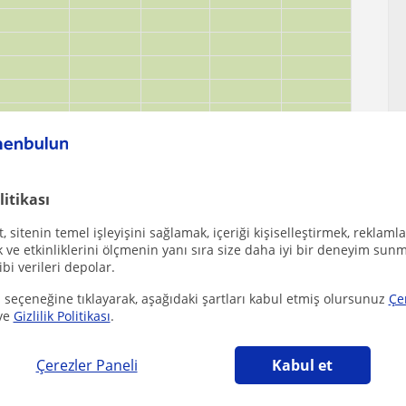
litikası
 sitenin temel işleyişini sağlamak, içeriği kişiselleştirmek, reklamla
ve etkinliklerini ölçmenin yanı sıra size daha iyi bir deneyim sunm
ibi verileri depolar.
 seçeneğine tıklayarak, aşağıdaki şartları kabul etmiş olursunuz
Çe
ve
Gizlilik Politikası
.
, Kaleburcu, Kocabucak, Nacarli, Takbas, Tarsus
iğer Ilkokul öğretmenleri
Çerezler Paneli
Kabul et