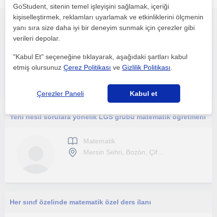
GoStudent, sitenin temel işleyişini sağlamak, içeriği
kişiselleştirmek, reklamları uyarlamak ve etkinliklerini ölçmenin
yanı sıra size daha iyi bir deneyim sunmak için çerezler gibi
İlköğretim öğrencilerine 4. sınıftan 5. sınıfa geçen öğrencilere matematik, fen bilimleri ve türkçe dersi verilir
verileri depolar.
Matematik
"Kabul Et" seçeneğine tıklayarak, aşağıdaki şartları kabul
Mersin Sehri
etmiş olursunuz
Çerez Politikası
ve
Gizlilik Politikası
.
Çerezler Paneli
Kabul et
Yeni nesil sorulara yönelik LGS grubu matematik öğretmeni
Matematik
Mersin Sehri, Bozön, Çif...
Her sınıf özelinde matematik özel ders ilanı