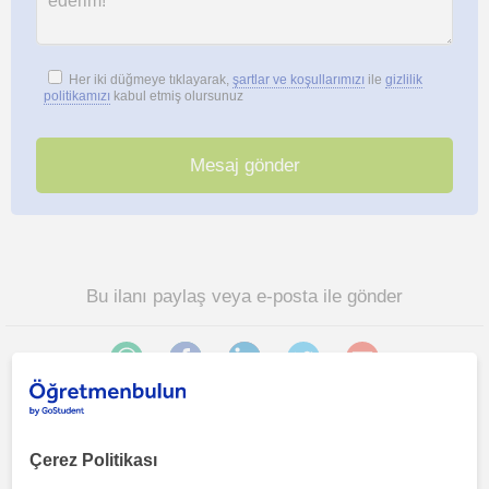
Her iki düğmeye tıklayarak,
şartlar ve koşullarımızı
ile
gizlilik
politikamızı
kabul etmiş olursunuz
Bu ilanı paylaş veya e-posta ile gönder
Çerez Politikası
Mersin sehri bölgesinde ilginizi çekebilecek diğer Matematik
öğretmenleri