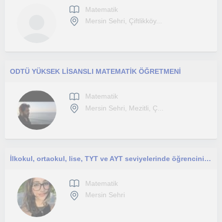
Matematik
Mersin Sehri, Çiftlikköy...
ODTÜ YÜKSEK LİSANSLI MATEMATİK ÖĞRETMENİ
Matematik
Mersin Sehri, Mezitli, Ç...
İlkokul, ortaokul, lise, TYT ve AYT seviyelerinde öğrencinin ihtiyacına uygun birebir ders planı hazırlıyorum.
Matematik
Mersin Sehri