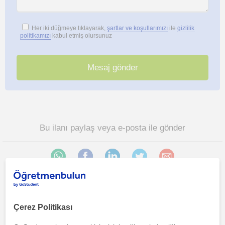
Her iki düğmeye tıklayarak,
şartlar ve koşullarımızı
ile
gizlilik
politikamızı
kabul etmiş olursunuz
Bu ilanı paylaş veya e-posta ile gönder
Mersin sehri bölgesinde ilginizi çekebilecek diğer Yabancilar
Çerez Politikası
için Türkçe öğretmenleri