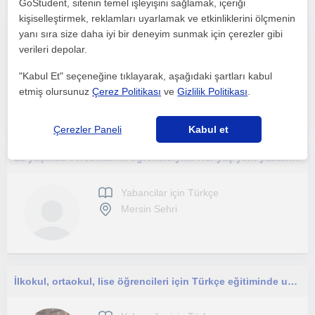
GoStudent, sitenin temel işleyişini sağlamak, içeriği
kişiselleştirmek, reklamları uyarlamak ve etkinliklerini ölçmenin
yanı sıra size daha iyi bir deneyim sunmak için çerezler gibi
TYT,LGS, ilkokul ve ortaokul Türkçe dersi için yüzyüze veya online eğitim
verileri depolar.
Yabancilar için Türkçe
"Kabul Et" seçeneğine tıklayarak, aşağıdaki şartları kabul
Mersin Sehri, Çavuslu (M...
etmiş olursunuz
Çerez Politikası
ve
Gizlilik Politikası
.
Çerezler Paneli
Kabul et
22 yaşında Tercümanlık öğrencisiyim. Her yaş yerli yabancı kişilere ders verebilirim.
Yabancilar için Türkçe
Mersin Sehri
İlkokul, ortaokul, lise öğrencileri için Türkçe eğitiminde uzmanım.