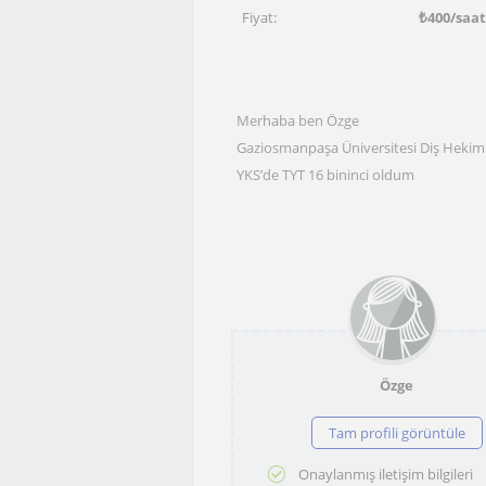
Fiyat:
₺
400
/saa
Merhaba ben Özge
Gaziosmanpaşa Üniversitesi Diş Hekimliğ
YKS’de TYT 16 bininci oldum
Özge
Tam profili görüntüle
Onaylanmış iletişim bilgileri