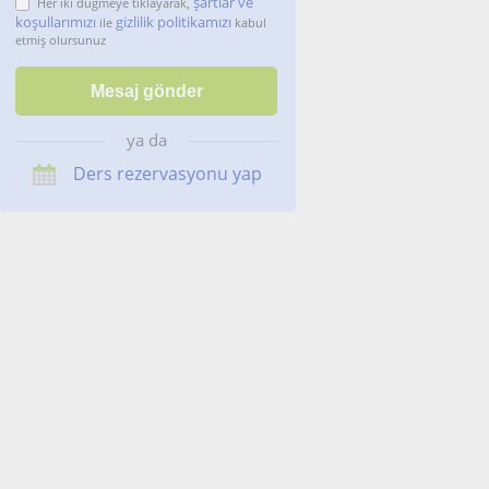
şartlar ve
Her iki düğmeye tıklayarak,
koşullarımızı
gizlilik politikamızı
ile
kabul
etmiş olursunuz
ya da
Ders rezervasyonu yap