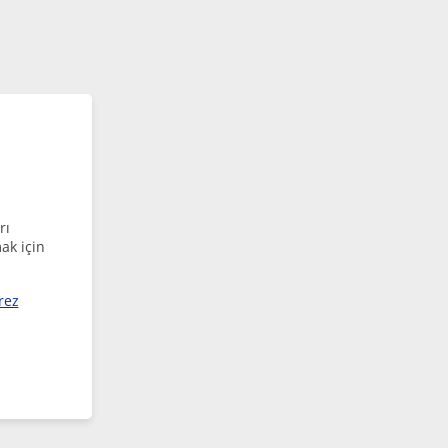
rı
ak için
rez