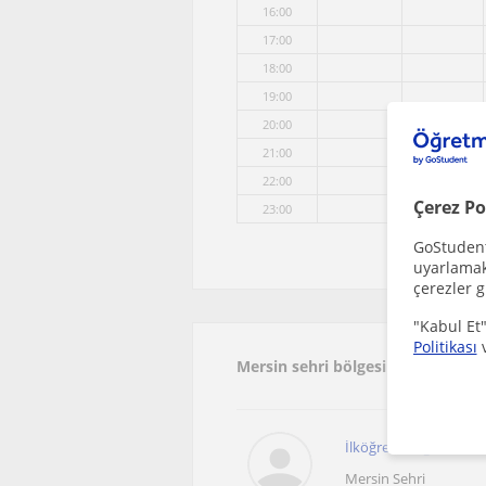
16:00
17:00
18:00
19:00
20:00
21:00
22:00
Çerez Po
23:00
GoStudent,
uyarlamak 
çerezler g
"Kabul Et"
Politikası
Mersin sehri bölgesinde ilginizi
İlköğretim öğrencilerin
Mersin Sehri