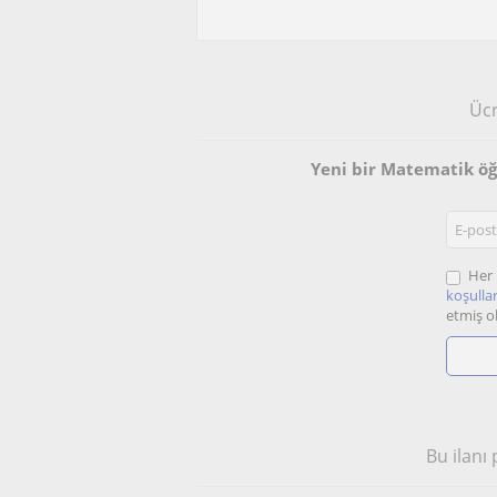
Ücr
Yeni bir Matematik ö
Her 
koşullar
etmiş o
Bu ilanı