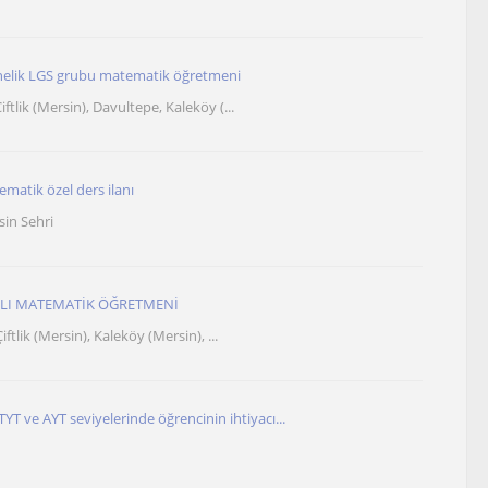
önelik LGS grubu matematik öğretmeni
ftlik (Mersin), Davultepe, Kaleköy (...
ematik özel ders ilanı
sin Sehri
SLI MATEMATİK ÖĞRETMENİ
iftlik (Mersin), Kaleköy (Mersin), ...
, TYT ve AYT seviyelerinde öğrencinin ihtiyacı...