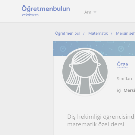
Ara
Öğretmen bul
Matematik
Mersin seh
Özge
Sınıfları
içi
Mersi
Diş hekimliği öğrencisind
matematik özel dersi