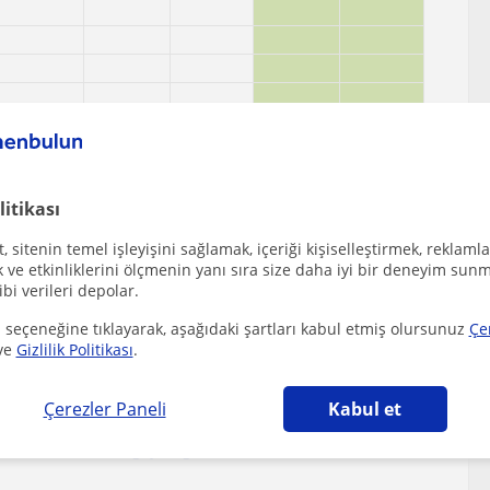
litikası
 sitenin temel işleyişini sağlamak, içeriği kişiselleştirmek, reklamla
ve etkinliklerini ölçmenin yanı sıra size daha iyi bir deneyim sunm
ibi verileri depolar.
 seçeneğine tıklayarak, aşağıdaki şartları kabul etmiş olursunuz
Çe
ve
Gizlilik Politikası
.
 çekebilecek diğer Matematik öğretmenleri
Çerezler Paneli
Kabul et
e 4. sınıftan 5. sınıfa geçen öğrencilere mate...