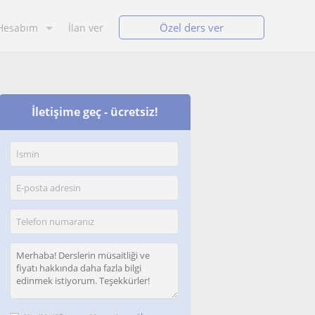
Özel ders ver
Hesabım
İlan ver
İletişime geç - ücretsiz!