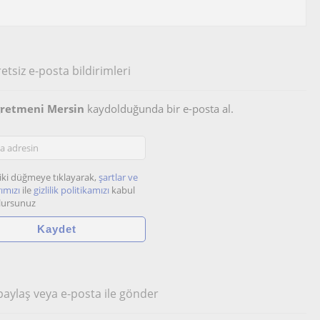
etsiz e-posta bildirimleri
ğretmeni Mersin
kaydolduğunda bir e-posta al.
iki düğmeye tıklayarak,
şartlar ve
ımızı
ile
gizlilik politikamızı
kabul
lursunuz
 paylaş veya e-posta ile gönder