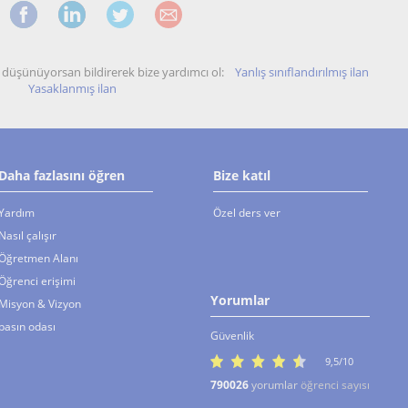
unu düşünüyorsan bildirerek bize yardımcı ol:
Yanlış sınıflandırılmış ilan
Yasaklanmış ilan
Daha fazlasını öğren
Bize katıl
Yardım
Özel ders ver
Nasıl çalışır
Öğretmen Alanı
Öğrenci erişimi
Yorumlar
Misyon & Vizyon
basın odası
Güvenlik
9,5/10
790026
yorumlar
öğrenci sayısı