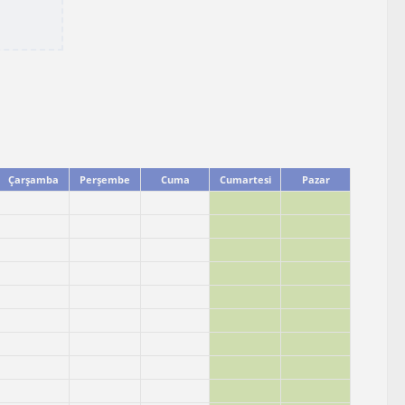
Çarşamba
Perşembe
Cuma
Cumartesi
Pazar