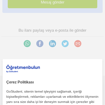
Bu ilanı paylaş veya e-posta ile gönder
Mersin sehri bölgesinde ilginizi çekebilecek diğer Matematik
öğretmenleri
Çerez Politikası
İlköğretim öğrencilerine 4. sınıftan 5. sınıfa geçen öğrencilere matematik, fen bilimleri ve türkçe dersi verilir
GoStudent, sitenin temel işleyişini sağlamak, içeriği
kişiselleştirmek, reklamları uyarlamak ve etkinliklerini ölçmenin
Matematik
yanı sıra size daha iyi bir deneyim sunmak için çerezler gibi
Mersin Sehri