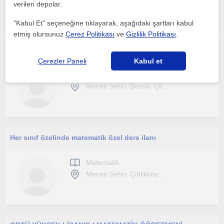
verileri depolar.
"Kabul Et" seçeneğine tıklayarak, aşağıdaki şartları kabul
etmiş olursunuz
Çerez Politikası
ve
Gizlilik Politikası
.
Yeni nesil sorulara yönelik LGS grubu matematik öğretmeni
Çerezler Paneli
Kabul et
Matematik
Mersin Sehri, Bozön, Çif...
Her sınıf özelinde matematik özel ders ilanı
Matematik
Mersin Sehri, Çiftlikköy...