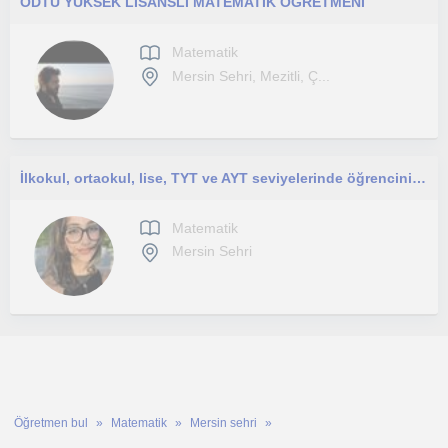
ODTÜ YÜKSEK LİSANSLI MATEMATİK ÖĞRETMENİ
Matematik
Mersin Sehri, Mezitli, Ç...
İlkokul, ortaokul, lise, TYT ve AYT seviyelerinde öğrencinin ihtiyacına uygun birebir ders planı hazırlıyorum.
Matematik
Mersin Sehri
Öğretmen bul
Matematik
Mersin sehri