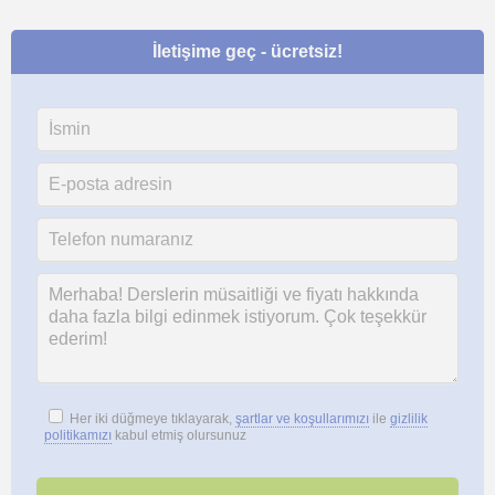
İletişime geç - ücretsiz!
Her iki düğmeye tıklayarak,
şartlar ve koşullarımızı
ile
gizlilik
politikamızı
kabul etmiş olursunuz