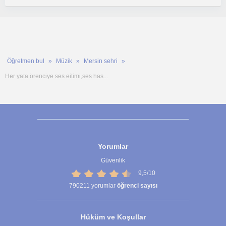
Öğretmen bul
Müzik
Mersin sehri
Her yata örenciye ses eitimi,ses has...
Yorumlar
Güvenlik
9,5/10
790211
yorumlar
öğrenci sayısı
Hüküm ve Koşullar