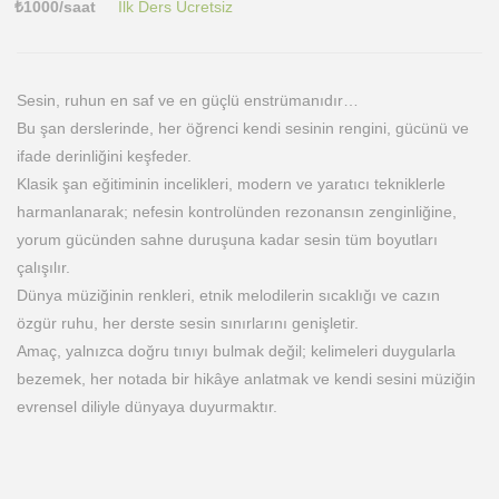
₺
1000
/saat
İlk Ders Ücretsiz
Sesin, ruhun en saf ve en güçlü enstrümanıdır…
Bu şan derslerinde, her öğrenci kendi sesinin rengini, gücünü ve
ifade derinliğini keşfeder.
Klasik şan eğitiminin incelikleri, modern ve yaratıcı tekniklerle
harmanlanarak; nefesin kontrolünden rezonansın zenginliğine,
yorum gücünden sahne duruşuna kadar sesin tüm boyutları
çalışılır.
Dünya müziğinin renkleri, etnik melodilerin sıcaklığı ve cazın
özgür ruhu, her derste sesin sınırlarını genişletir.
Amaç, yalnızca doğru tınıyı bulmak değil; kelimeleri duygularla
bezemek, her notada bir hikâye anlatmak ve kendi sesini müziğin
evrensel diliyle dünyaya duyurmaktır.