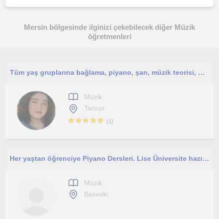
Mersin bölgesinde ilginizi çekebilecek diğer Müzik
öğretmenleri
Tüm yaş gruplarına bağlama, piyano, şan, müzik teorisi, makam, özel yetenek sınavlarına hazırlık dersleri veren müzik öğretmeni
Müzik
Tarsus
(
1
)
Her yaştan öğrenciye Piyano Dersleri. Lise Üniversite hazırlık dersleri
Müzik
Baseski