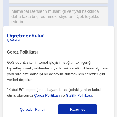
Her iki düğmeye tıklayarak,
şartlar ve koşullarımızı
ile
gizlilik
politikamızı
kabul etmiş olursunuz
Çerez Politikası
GoStudent, sitenin temel işleyişini sağlamak, içeriği
kişiselleştirmek, reklamları uyarlamak ve etkinliklerini ölçmenin
yanı sıra size daha iyi bir deneyim sunmak için çerezler gibi
verileri depolar.
"Kabul Et" seçeneğine tıklayarak, aşağıdaki şartları kabul
Bu ilanı paylaş veya e-posta ile gönder
etmiş olursunuz
Çerez Politikası
ve
Gizlilik Politikası
.
Çerezler Paneli
Kabul et