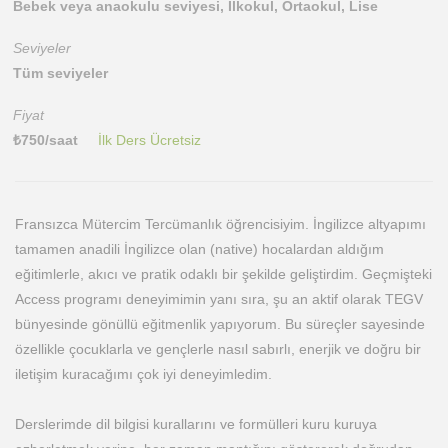
Bebek veya anaokulu seviyesi, İlkokul, Ortaokul, Lise
Seviyeler
Tüm seviyeler
Fiyat
₺
750
/saat
İlk Ders Ücretsiz
Fransızca Mütercim Tercümanlık öğrencisiyim. İngilizce altyapımı
tamamen anadili İngilizce olan (native) hocalardan aldığım
eğitimlerle, akıcı ve pratik odaklı bir şekilde geliştirdim. Geçmişteki
Access programı deneyimimin yanı sıra, şu an aktif olarak TEGV
bünyesinde gönüllü eğitmenlik yapıyorum. Bu süreçler sayesinde
özellikle çocuklarla ve gençlerle nasıl sabırlı, enerjik ve doğru bir
iletişim kuracağımı çok iyi deneyimledim.
Derslerimde dil bilgisi kurallarını ve formülleri kuru kuruya