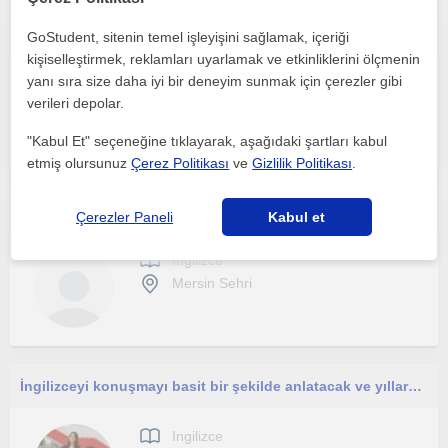
İlkokul ve ortaokul öğrencilerinin ödevlerini takip etme ve öğrenme sürecine destek olma.
GoStudent, sitenin temel işleyişini sağlamak, içeriği
kişiselleştirmek, reklamları uyarlamak ve etkinliklerini ölçmenin
yanı sıra size daha iyi bir deneyim sunmak için çerezler gibi
Ingilizce
verileri depolar.
Mersin Sehri, Gülnar, Çu...
"Kabul Et" seçeneğine tıklayarak, aşağıdaki şartları kabul
etmiş olursunuz
Çerez Politikası
ve
Gizlilik Politikası
.
İngilizce öğretmeni online veya yüzyüze, çocuklarla uyumlu
Çerezler Paneli
Kabul et
Ingilizce
Mersin Sehri
İngilizceyi konuşmayı basit bir şekilde anlatacak ve yıllardır İngilizce konuşan bir eğiştmen
Ingilizce