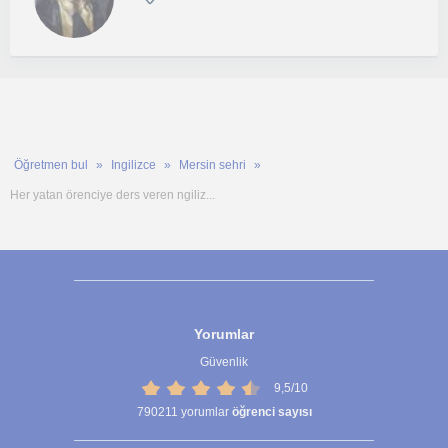
Öğretmen bul
Ingilizce
Mersin sehri
Her yatan örenciye ders veren ngiliz...
Yorumlar
Güvenlik
9,5/10
790211
yorumlar
öğrenci sayısı