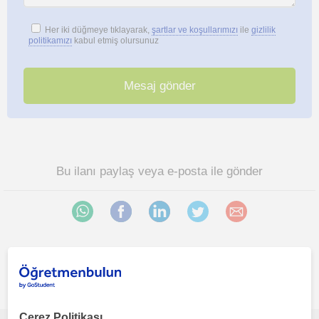
Her iki düğmeye tıklayarak,
şartlar ve koşullarımızı
ile
gizlilik
politikamızı
kabul etmiş olursunuz
Bu ilanı paylaş veya e-posta ile gönder
Mersin sehri bölgesinde ilginizi çekebilecek diğer Ingilizce
öğretmenleri
Çerez Politikası