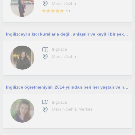
Mersin Sehri
(
1
)
İngilizceyi sıkıcı kurallarla değil, anlaşılır ve keyifli bir şekilde öğrenmek istiyorsan doğru yerdesin!
Ingilizce
Mersin Sehri
İngilizce öğretmeniyim. 2014 yılından beri her yaştan ve her seviyeden öğrenciye ders veriyorum.
Ingilizce
Mersin Sehri, Merkez