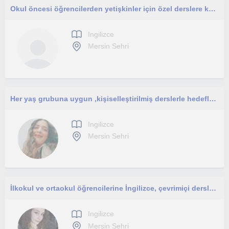
Okul öncesi öğrencilerden yetişkinler için özel derslere kadar tecrübe sahibiyim.
Ingilizce
Mersin Sehri
Her yaş grubuna uygun ,kişiselleştirilmiş derslerle hedeflerinize uygun dersler sunuyorum.İngilizceyi eğlenerek ve konuşarak öğren
Ingilizce
Mersin Sehri
İlkokul ve ortaokul öğrencilerine İngilizce, çevrimiçi dersler, İngiliz Dilbilimi mezunu
Ingilizce
Mersin Sehri