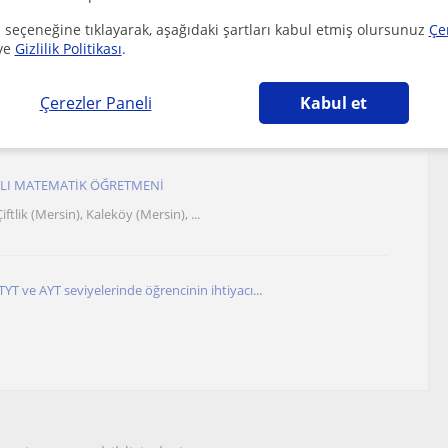
ftlik (Mersin), Davultepe, Kaleköy (...
 seçeneğine tıklayarak, aşağıdaki şartları kabul etmiş olursunuz
Çe
ve
Gizlilik Politikası
.
ematik özel ders ilanı
Çerezler Paneli
Kabul et
sin Sehri
SLI MATEMATİK ÖĞRETMENİ
iftlik (Mersin), Kaleköy (Mersin), ...
, TYT ve AYT seviyelerinde öğrencinin ihtiyacı...