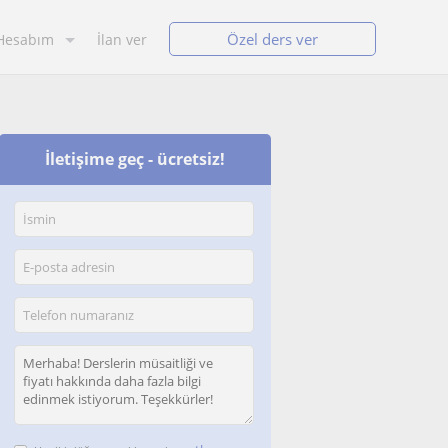
Özel ders ver
Hesabım
İlan ver
İletişime geç - ücretsiz!