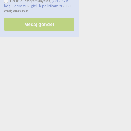
şartlar ve
Her iki düğmeye tıklayarak,
koşullarımızı
gizlilik politikamızı
ile
kabul
etmiş olursunuz