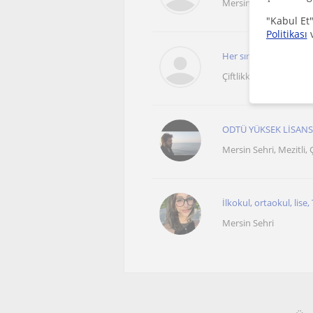
Mersin Sehri, Bozön, Çi
"Kabul Et"
Politikası
Her sınıf özelinde mat
Çiftlikköy Mersin, Mer
ODTÜ YÜKSEK LİSAN
Mersin Sehri, Mezitli, Ç
İlkokul, ortaokul, lise
Mersin Sehri