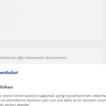
 çekebilecek diğer Matematik öğretmenleri
e 4. sınıftan 5. sınıfa geçen öğrencilere mate...
litikası
 sitenin temel işleyişini sağlamak, içeriği kişiselleştirmek, reklamla
önelik LGS grubu matematik öğretmeni
ve etkinliklerini ölçmenin yanı sıra size daha iyi bir deneyim sunm
ibi verileri depolar.