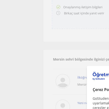
Onaylanmış iletişim bilgileri
Birkaç saat içinde yanıt verir
Mersin sehri bölgesinde ilginizi
İlköğretim öğrencilerin
Mersin Sehri
Çerez Po
GoStudent,
Yeni nesil sorulara y
uyarlamak 
çerezler g