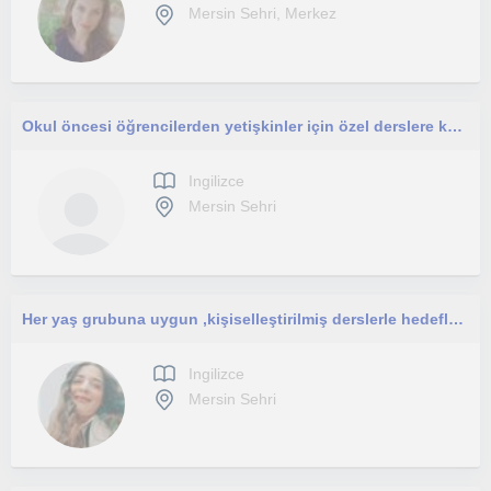
Mersin Sehri, Merkez
Okul öncesi öğrencilerden yetişkinler için özel derslere kadar tecrübe sahibiyim.
Ingilizce
Mersin Sehri
Her yaş grubuna uygun ,kişiselleştirilmiş derslerle hedeflerinize uygun dersler sunuyorum.İngilizceyi eğlenerek ve konuşarak öğren
Ingilizce
Mersin Sehri