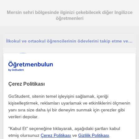
Mersin sehri bölgesinde ilginizi çekebilecek diğer Ingilizce
öğretmenleri
İlkokul ve ortaokul öğrencilerinin ödevlerini takip etme ve öğrenme sürecine destek olma.
Ingilizce
Mersin Sehri, Gülnar, Çu...
Çerez Politikası
İngilizce öğretmeni online veya yüzyüze, çocuklarla uyumlu
GoStudent, sitenin temel işleyişini sağlamak, içeriği
kişiselleştirmek, reklamları uyarlamak ve etkinliklerini ölçmenin
yanı sıra size daha iyi bir deneyim sunmak için çerezler gibi
Ingilizce
verileri depolar.
Mersin Sehri
"Kabul Et" seçeneğine tıklayarak, aşağıdaki şartları kabul
etmiş olursunuz
Çerez Politikası
ve
Gizlilik Politikası
.