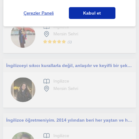
İngilizceyi konuşmayı basit bir şekilde anlatacak ve yıllardır İngilizce konuşan bir eğiştmen
Çerezler Paneli
Kabul et
Ingilizce
Mersin Sehri
(
1
)
İngilizceyi sıkıcı kurallarla değil, anlaşılır ve keyifli bir şekilde öğrenmek istiyorsan doğru yerdesin!
Ingilizce
Mersin Sehri
İngilizce öğretmeniyim. 2014 yılından beri her yaştan ve her seviyeden öğrenciye ders veriyorum.
Ingilizce