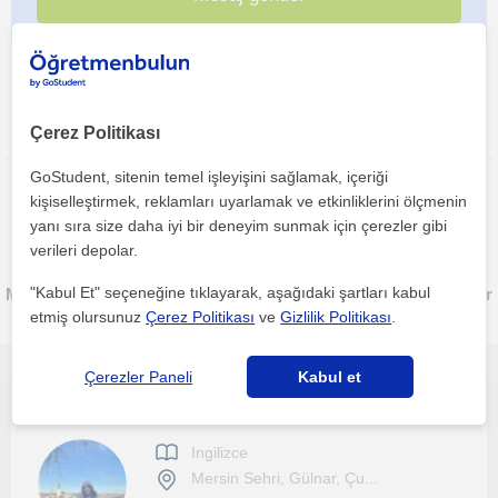
Bu ilanı paylaş veya e-posta ile gönder
Çerez Politikası
GoStudent, sitenin temel işleyişini sağlamak, içeriği
kişiselleştirmek, reklamları uyarlamak ve etkinliklerini ölçmenin
yanı sıra size daha iyi bir deneyim sunmak için çerezler gibi
verileri depolar.
"Kabul Et" seçeneğine tıklayarak, aşağıdaki şartları kabul
Mersin sehri, Mersin sehri bölgesinde ilginizi çekebilecek diğer
Ingilizce öğretmenleri
etmiş olursunuz
Çerez Politikası
ve
Gizlilik Politikası
.
Çerezler Paneli
Kabul et
İlkokul ve ortaokul öğrencilerinin ödevlerini takip etme ve öğrenme sürecine destek olma.
Ingilizce
Mersin Sehri, Gülnar, Çu...