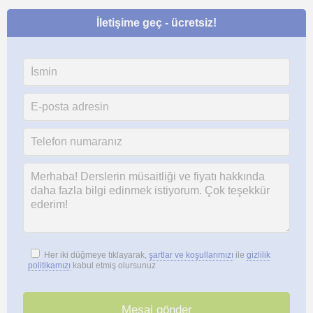
İletişime geç - ücretsiz!
Her iki düğmeye tıklayarak,
şartlar ve koşullarımızı
ile
gizlilik
politikamızı
kabul etmiş olursunuz