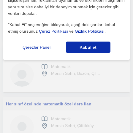
kişiselleştirmek, reklamları uyarlamak ve etkinliklerini ölçmenin
yanı sıra size daha iyi bir deneyim sunmak için çerezler gibi
verileri depolar.
Matematik
Mersin Sehri
"Kabul Et" seçeneğine tıklayarak, aşağıdaki şartları kabul
etmiş olursunuz
Çerez Politikası
ve
Gizlilik Politikası
.
Çerezler Paneli
Kabul et
Yeni nesil sorulara yönelik LGS grubu matematik öğretmeni
Matematik
Mersin Sehri, Bozön, Çif...
Her sınıf özelinde matematik özel ders ilanı
Matematik
Mersin Sehri, Çiftlikköy...