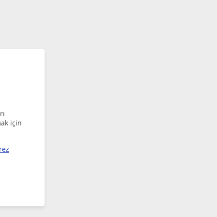
rı
ak için
rez