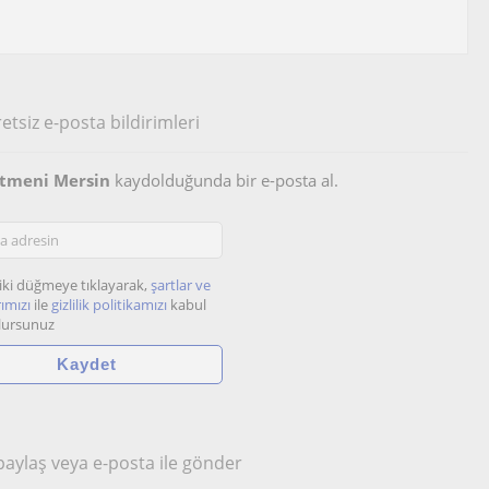
etsiz e-posta bildirimleri
etmeni Mersin
kaydolduğunda bir e-posta al.
iki düğmeye tıklayarak,
şartlar ve
ımızı
ile
gizlilik politikamızı
kabul
lursunuz
 paylaş veya e-posta ile gönder