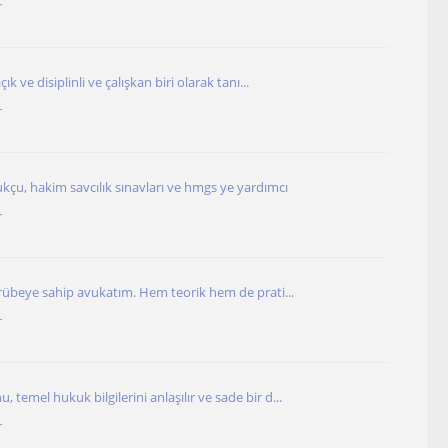
r
k ve disiplinli ve çalışkan biri olarak tanı...
r
çu, hakim savcılık sınavları ve hmgs ye yardımcı
r
crübeye sahip avukatım. Hem teorik hem de prati...
r
temel hukuk bilgilerini anlaşılır ve sade bir d...
r