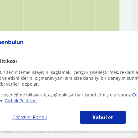
litikası
 sitenin temel işleyişini sağlamak, içeriği kişiselleştirmek, reklamla
ve etkinliklerini ölçmenin yanı sıra size daha iyi bir deneyim sunm
ibi verileri depolar.
 seçeneğine tıklayarak, aşağıdaki şartları kabul etmiş olursunuz
Çe
ve
Gizlilik Politikası
.
dalet öğretmenleri
Çerezler Paneli
Kabul et
ilgileri verebilir. Bu alanda öğretmenlik yapab...