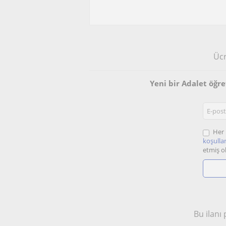
Ücr
Yeni bir Adalet öğr
Her 
koşullar
etmiş o
Bu ilanı