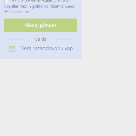
şartlar ve
Her iki düğmeye tıklayarak,
koşullarımızı
gizlilik politikamızı
ile
kabul
etmiş olursunuz
ya da
Ders rezervasyonu yap