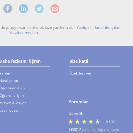
unu düşünüyorsan bildirerek bize yardımcı ol:
Yanlış sınıflandırılmış ilan
Yasaklanmış ilan
Daha fazlasını öğren
Bize katıl
Yardım
Özel ders ver
Nasıl çalışır
Öğretmen Alanı
Öğrenci erişimi
Yorumlar
Misyon & Vizyon
basın odası
Güvenlik
9,5/10
790217
yorumlar
öğrenci sayısı