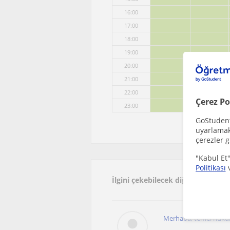
16:00
17:00
18:00
19:00
20:00
21:00
22:00
Çerez Po
23:00
GoStudent,
uyarlamak 
çerezler g
"Kabul Et"
Politikası
İlgini çekebilecek diğer online A
Merhaba, temel hukuk b