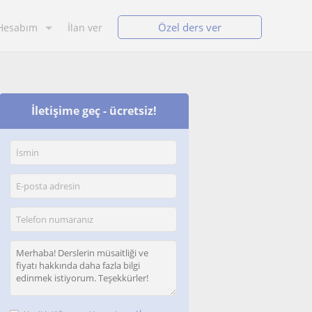
Özel ders ver
Hesabım
İlan ver
İletişime geç - ücretsiz!