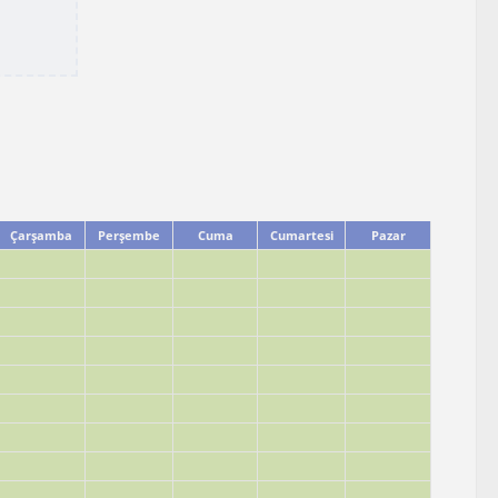
Çarşamba
Perşembe
Cuma
Cumartesi
Pazar