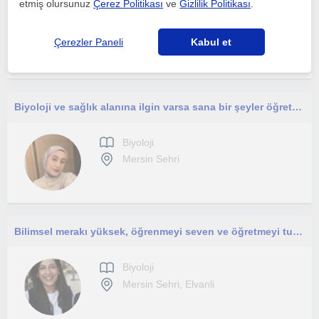
etmiş olursunuz
Çerez Politikası
ve
Gizlilik Politikası
.
Biyoloji
Mersin Sehri
Çerezler Paneli
Kabul et
Biyoloji ve sağlık alanına ilgin varsa sana bir şeyler öğretmekten mutluluk duyarımm
Biyoloji
Mersin Sehri
Bilimsel merakı yüksek, öğrenmeyi seven ve öğretmeyi tutkuyla yapan bir eğitimciyim. Her öğrencinin öğrenme stiline yöneliğimdir
Biyoloji
Mersin Sehri, Elvanli