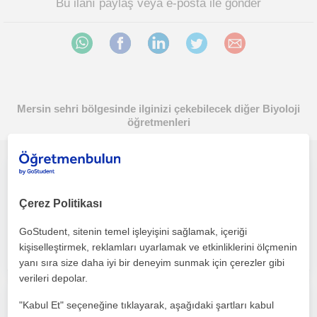
Bu ilanı paylaş veya e-posta ile gönder
Mersin sehri bölgesinde ilginizi çekebilecek diğer Biyoloji
öğretmenleri
Online biyoloji öğretmenliği yapıyorum
Çerez Politikası
Biyoloji
Mersin Sehri
GoStudent, sitenin temel işleyişini sağlamak, içeriği
kişiselleştirmek, reklamları uyarlamak ve etkinliklerini ölçmenin
yanı sıra size daha iyi bir deneyim sunmak için çerezler gibi
verileri depolar.
Merhaba, ben biyoloji alanında eğitim alan bir üniversite öğrencisiyim ve ortaokul-lise- üni seviyesinde özel ders veriyorum.
"Kabul Et" seçeneğine tıklayarak, aşağıdaki şartları kabul